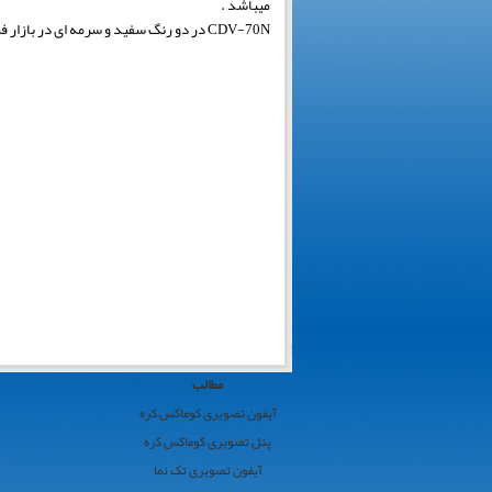
میباشد .
CDV-70N در دو رنگ سفید و سرمه ای در بازار فروش آیفون تصویری عرضه و آماده فروش میباشد .
کوماکس
مطالب
ایران
آیفون تصویری کوماکس کره
›
پنل تصویری کوماکس کره
کوماکس
آیفون تصویری تک نما
›