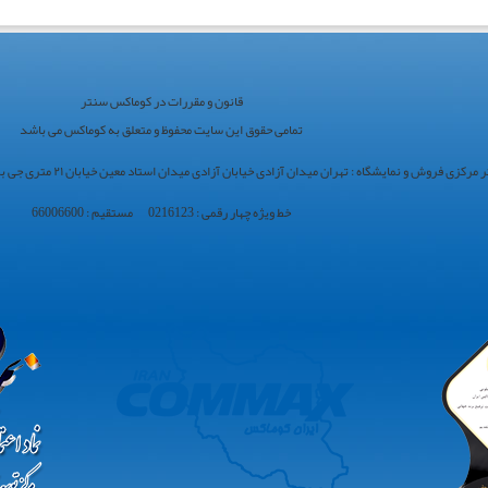
قانون و مقررات در کوماکس سنتر
تمامی حقوق این سایت محفوظ و متعلق به کوماکس می باشد
ی فروش و نمایشگاه : تهران میدان آزادی خیابان آزادی میدان استاد معین خیابان ۲۱ متری جی بین طوس و دامپزشکی پلاک 154 - 156 - 158
خط ویژه چهار رقمی : 0216123 مستقیم : 66006600