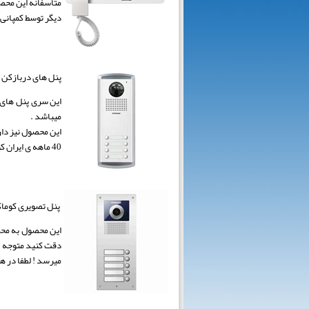
متاسفانه این محصو
دیگر توسط کمپانی 
پنل های دربازکن کوما
میباشد .
این محصول نیز دار
40 ماهه ی ایران کوماکس باشد .
پنل تصویری کوماکس از
این محصول به محض 
میرسد ! لطفا در هن