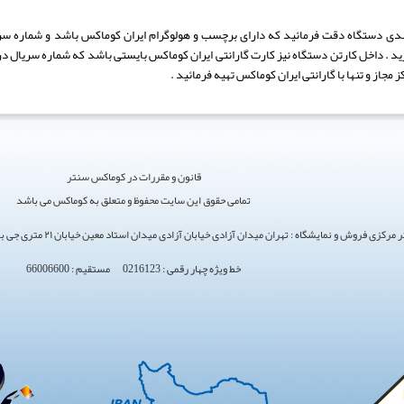
رید . داخل کارتن دستگاه نیز کارت گارانتی ایران کوماکس بایستی باشد که شماره سریال در
مجاز و تنها با گارانتی ایران کوماکس تهیه فرمائید .
قانون و مقررات در کوماکس سنتر
تمامی حقوق این سایت محفوظ و متعلق به کوماکس می باشد
ی فروش و نمایشگاه : تهران میدان آزادی خیابان آزادی میدان استاد معین خیابان ۲۱ متری جی بین طوس و دامپزشکی پلاک 154 - 156 - 158
خط ویژه چهار رقمی : 0216123 مستقیم : 66006600