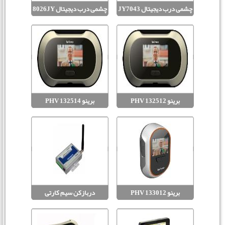
چشمی درب دیجیتال JY7043
چشمی درب دیجیتال 8026JY
برینو PHV 132512
برینو PHV 132514
برینو PHV 133012
دربازکن سیم کارتی