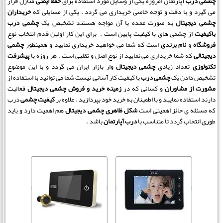
چشمی درب
آپارتمان امروزه یکی از وسایل مورد استفاده برای
حفظ ایمنی
منازل قرار
می گیرد و با دقت و توجه خاصی خریداری می گردد . یکی از مسایلی که
خریداران
چشمی دیجیتال
به صورت عمده با آن مواجه هستند تشخیص یک
چشمی درب
باکیفیت
از چشمی های با کیفیت پایین است . برای این کار اولین قدم انتخاب نوع
فروشگاه
و
نام برندی
است که شما می خواهید خریداری نمایید و همینطور
چشمی
دیجیتالی
که شما خریداری می نمایید از نوع اصل و تقلبی است . هر روزه با
پیشرفت
تکنولوزی
تعداد زیادی
چشمی دیجیتال
وار بازار ایران می گردد و با این موضوع
تشخیص دادن یک
چشمی درب
با کیفیت کار آسانی نیست شما می توانید با استفاده از
مشورت از مشاوران
و کسانی که در
زمینه خرید و فروش
چشمی دیجیتال
فعالیت
دارند استفاده نمایید و با اطمینان به خرید خود بپردازید . علاوه بر
کیفیت چشمی
درب
که مسئله ی حائز اهمیتی است
شکل ظاهری چشمی دیجیتال
هم اهمیت دارد و باید
طوری انتخاب گردد تا متناسب با
درب آپارتمان
باشد .