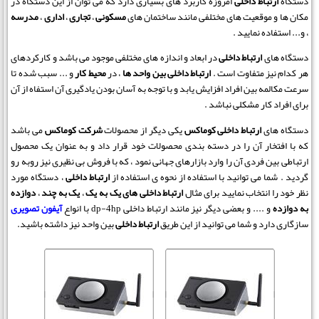
دستگاه
ارتباط داخلی
امروزه کاربرد های بسیاری دارد که می توان از این دستگاه در
مکان ها و موقعیت های مختلفی مانند ساختمان های
مسکونی
،
تجاری
،
اداری
،
مدرسه
، و... استفاده نمایید .
دستگاه های
ارتباط داخلی
در ابعاد و اندازه های مختلفی موجود می باشد و کارکردهای
هر کدام نیز متفاوت است .
ارتباط داخلی بین واحد ها
، در
محیط کار
و ... سبب شده تا
سرعت مکالمه بین افراد افزایش یابد و با توجه به آسان بودن یادگیری آن استفاه از آن
برای افراد کار مشکلی نباشد .
دستگاه های
ارتباط داخلی کوماکس
یکی دیگر از محصولات
شرکت کوماکس
می باشد
که با افتخار آن را در دسته بندی محصولات خود قرار داد و به عنوان یک محصول
ارتباطی بین فردی آن را وارد بازارهای جهانی نمود ، که با فروش بی نظیری نیز روبه رو
گردید . شما می توانید با استفاده از نحوه ی استفاده از
ارتباط داخلی
، دستگاه مورد
نظر خود را انتخاب نمایید برای مثال
ارتباط داخلی های یک به یک
،
یک به چند
،
دوازده
به دوازده
و .... و بعضی دیگر نیز مانند ارتباط داخلی dp-4hp با انواع
آیفون تصویری
سازگاری دارد و شما می توانید از این طریق
ارتباط داخلی
بین واحد نیز داشته باشید.