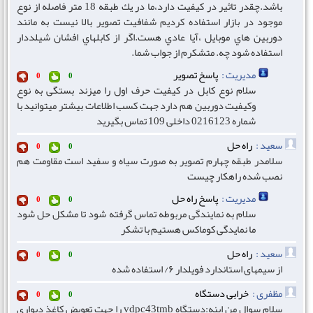
باشد.چقدر تاثير در كيفيت دارد،ما در يك طبقه 18 متر فاصله از نوع
موجود در بازار استفاده كرديم شفافيت تصوير بالا نيست به مانند
دوربين هاي موبايل ،آيا عادي هست.اگر از كابلهاي افشان شيلددار
استفاده شود چه. متشكرم از جواب شما.
مدیریت :
پاسخ تصویر
0
0
سلام نوع کابل در کیفیت حرف اول را میزند بستگی به نوع
وکیفیت دوربین هم دارد جهت کسب اطلاعات بیشتر میتوانید با
شماره 0216123 داخلی 109 تماس بگیرید
سعید :
راه حل
0
0
سلامدر طبقه چهارم تصویر به صورت سیاه و سفید است مقاومت هم
نصب شده راهکار چیست
مدیریت :
پاسخ راه حل
0
0
سلام به نمایندگی مربوطه تماس گرفته شود تا مشکل حل شود
ما نمایدگی کوماکس هستیم با تشکر
سعید :
راه حل
0
0
از سیمهای استاندارد فویلدار ۶/ استفاده شده
مظفری :
خرابی دستگاه
0
0
سلام سوال من اینه:دستگاه vdpc43tmb را جهت تعویض کاغذ دیواری