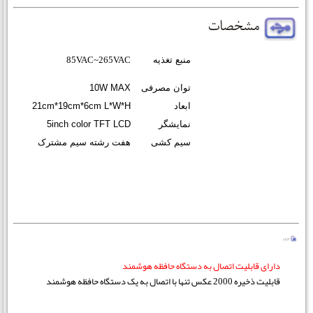
85VAC~265VAC
منبع تغذیه
توان مصرفی
10W MAX
ابعاد
21cm*19cm*6cm L*W*H
نمایشگر
5inch color TFT LCD
سیم کشی
هفت رشته سیم مشترک
دارای قابلیت اتصال به دستگاه حافظه هوشمند
قابلیت ذخیره 2000 عکس تنها با اتصال به یک دستگاه حافظه هوشمند