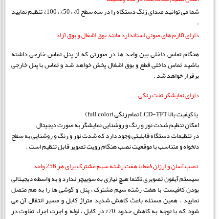
شما می توانید صدای زنگ دستگاه را در سه سطح 0% ، 50% ، 100% تنظیم نمایید
.
دارای آلارم های صوتی استاندارد مانند بوق اشغال و بوق آزاد
هنگام تماس داخلی بین واحد ها در صورتی که از پنل تماس خارجی داشته
باشید تماس داخلی قطع و بوق اشغال پخش خواهد شد و تماس با پنل خارجی
برقرار خواهد شد .
دارای نمایشگر تخت رنگی
با کیفیت بالا LCD-TFT تمام رنگی (full color)
امکان تنظیم شدت نور و رنگ و روشنایی نمایشگر به صورت دیجیتال
در تنظیمات دستگاه قابلیتی وجود دارد که شدت نور و رنگ و روشنایی به سطح
دلخواه و متناسب با موقعیت نصب هنگام رویت تصویر قابل تنظیم است .
نصب آسان و ارزان فقط با هفت رشته سیم مشترک برای هر 256 واحد
سیستم آیفون تصویری تکنما هیچ نیازی به سوییچر ندارد و به واسطه دیجیتالی
بودن کافیست با هفت رشته سیم مشترک ، پنل و گوشی ها را به هم متصل
نمایید . همین مسئله باعث کاهش شدید متراژ کابل و مسیر انتقال آن می
شود که با توجه به کاهش حدود 70% در کابل ، لوله و اجرت اجراء تفاوت در