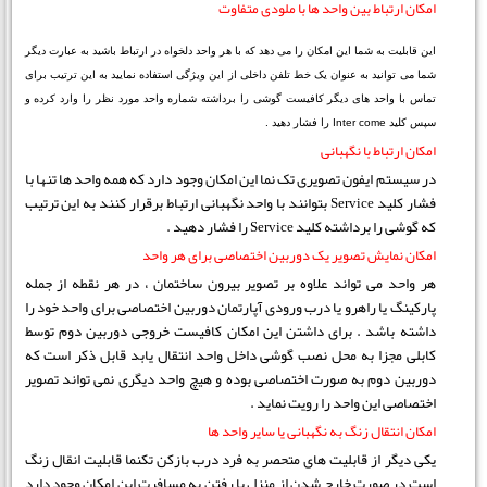
امکان ارتباط بین واحد ها با ملودی متفاوت
این قابلیت به شما این امکان را می دهد که با هر واحد دلخواه در ارتباط باشید به عبارت دیگر
شما می توانید به عنوان یک خط تلفن داخلی از این ویژگی استفاده نمایید به این ترتیب برای
تماس با واحد های دیگر کافیست گوشی را برداشته شماره واحد مورد نظر را وارد کرده و
سپس کلید Inter come را فشار دهید .
امکان ارتباط با نگهبانی
در سیستم ایفون تصویری تک نما این امکان وجود دارد که همه واحد ها تنها با
فشار کلید Service بتوانند با واحد نگهبانی ارتباط برقرار کنند به این ترتیب
که گوشی را برداشته کلید Service را فشار دهید .
امکان نمایش تصویر یک دوربین اختصاصی برای هر واحد
هر واحد می تواند علاوه بر تصویر بیرون ساختمان ، در هر نقطه از جمله
پارکینگ یا راهرو یا درب ورودی آپارتمان دوربین اختصاصی برای واحد خود را
داشته باشد . برای داشتن این امکان کافیست خروجی دوربین دوم توسط
کابلی مجزا به محل نصب گوشی داخل واحد انتقال یابد قابل ذکر است که
دوربین دوم به صورت اختصاصی بوده و هیچ واحد دیگری نمی تواند تصویر
اختصاصی این واحد را رویت نماید .
امکان انتقال زنگ به نگهبانی یا سایر واحد ها
یکی دیگر از قابلیت های متحصر به فرد درب بازکن تکنما قابلیت انقال زنگ
است در صورت خارج شدن از منزل یا رفتن به مسافرت این امکان وجود دارد