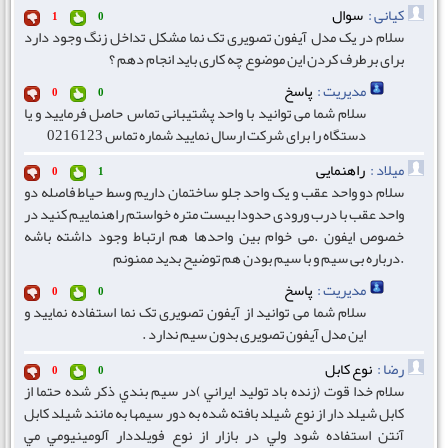
کیانی :
سوال
1
0
سلام در یک مدل آیفون تصویری تک نما مشکل تداخل زنگ وجود دارد
برای برطرف کردن این موضوع چه کاری باید انجام دهم ؟
مدیریت :
پاسخ
0
0
سلام شما می توانید با واحد پشتیبانی تماس حاصل فرمایید و یا
دستگاه را برای شرکت ارسال نمایید شماره تماس 0216123
میلاد :
راهنمایی
0
1
سلام دو واحد عقب و یک واحد جلو ساختمان داریم وسط حیاط فاصله دو
واحد عقب با درب ورودی حدودا بیست متره خواستم راهنماییم کنید در
خصوص ایفون .می خوام بین واحدها هم ارتباط وجود داشته باشه
.درباره بی سیم و با سیم بودن هم توضیح بدید ممنونم
مدیریت :
پاسخ
0
0
سلام شما می توانید از آیفون تصویری تک نما استفاده نمایید و
این مدل آیفون تصویری بدون سیم ندارد .
رضا :
نوع كابل
0
0
سلام خدا قوت (زنده باد توليد ايراني )در سيم بندي ذكر شده حتما از
كابل شيلد دار از نوع شيلد بافته شده به دور سيمها به مانند شيلد كابل
آنتن استفاده شود ولي در بازار از نوع فويلددار آلومينيومي مي