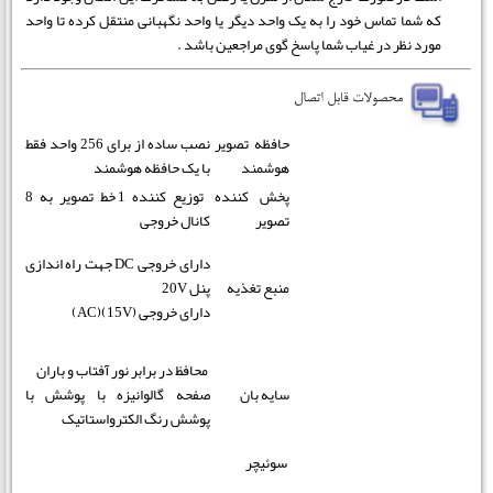
که شما تماس خود را به یک واحد دیگر یا واحد نگهبانی منتقل کرده تا واحد
مورد نظر در غیاب شما پاسخ گوی مراجعین باشد .
حافظه تصویر
نصب ساده از برای 256 واحد فقط
هوشمند
با یک حافظه هوشمند
پخش کننده
توزیع کننده 1 خط تصویر به 8
تصویر
کانال خروجی
دارای خروجی DC جهت راه اندازی
منبع تغذیه
پنل 20V
دارای خروجی (15V)(AC)
محافظ در برابر نور آفتاب و باران
سایه بان
صفحه گالوانیزه با پوشش با
پوشش رنگ الکترواستاتیک
سوئیچر