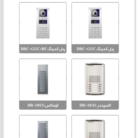
پنل کدینگ DRC-GUC
پنل کدینگ DRC-GUC/RF
اکسپندر DR-10AS
کوماکس DR-10US