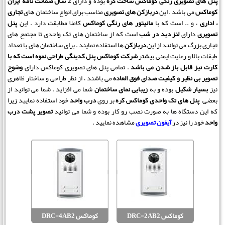
پنل های تصویری رنگی کوماکس ساخت کره
بوده و دارای
2 سال ضمانت نامه ایران
کوماکس
می باشد . این
دربازکن های تصویری
مناسب برای انواع ساختمان های
تجاری
،
اداری
، و .. است که با
مانیتور های رنگی کوماکس
کاملا مطابقت دارد . این
پنل
تصویری
دارای
لنز دید در شب
است که از ساختمان های تک واحدی تا مجتمع های
تجاری بزرگ می توانند از این
دربازکن
ها استفاده نمایند . برای ساختمان های با تعداد
طبقات بالا و رعایت ایمنی بیشتر
شرکت کوماکس
پنل کدینگی طراحی نموه است که با
کارت نیز قابل باز شدن می باشد
. تمامی پنل های تصویری کوماکس دارای
وضوح
تصویر بی نظیر و کیفیت صدای فوق العاده
می باشند ، از نظر طراحی و ساختار ظاهری
نیز
بسیار شکیل
بوده و به
زیبایی نمای ساختمان
شما می افزاید . شما می توانید از
بعضی
پنل های تک واحدی کوماکس کره
بر روی
درب واحد
خود استفاده نمایید زیرا
که این دستگاه ها به صورت نصب رو کار بوده و شما می توانید
تصویر پشت درب
واحد
خود را نیز در
آیفون تصویری
مشاهده نمایید .
کوماکس DRC-2AB2
کوماکس DRC-4AB2