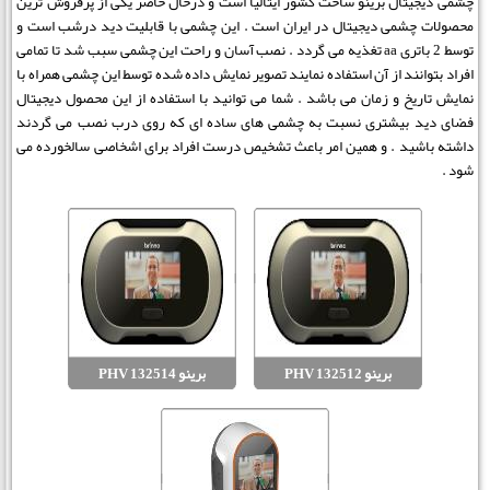
چشمی دیجیتال برینو ساخت کشور ایتالیا است و درحال حاضر یکی از پرفروش ترین
محصولات چشمی دیجیتال در ایران است . این چشمی با قابلیت دید درشب است و
توسط 2 باتری aa تغذیه می گردد . نصب آسان و راحت این چشمی سبب شد تا تمامی
افراد بتوانند از آن استفاده نمایند تصویر نمایش داده شده توسط این چشمی همراه با
نمایش تاریخ و زمان می باشد . شما می توانید با استفاده از این محصول دیجیتال
فضای دید بیشتری نسبت به چشمی های ساده ای که روی درب نصب می گردند
داشته باشید . و همین امر باعث تشخیص درست افراد برای اشخاصی سالخورده می
شود .
برینو PHV 132512
برینو PHV 132514