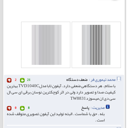
محمد تیموری فر :
ضعف دستگاه
2
21
با سلام . هر دستگاهی ضعفی دارد. آیفون تابا مدلTVD1040C بهترین
کیفیت صدا و تصویر دارد ولی در اثر کوچکترین نوسان برقی ای سی ال
سی دی ان میسوزدTW8831
مدیریت :
پاسخ
0
8
بله . حق با شماست . البته تولید این آیفون تصویری متوقف شده
است .