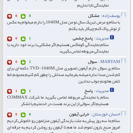
نمایندگی تابا نداریم
یوسف زاده :
مشکل
0
0
با سلام و عرض تبریک سال نو من مدل 1040M را دارم میخوام یه عکس
از توش پاک کنم چیکار باید بکنم
مدیریت :
پاسخ چشمی
0
1
سلام نمایندگی کوماکس هستیم اگر مشکلی با برند خود دارید با
نمایندگی مربوطه تماس بگیرید
MARYAM :
سوال
0
2
سلام ی سوال دارم آیفون تصویری مدل TVD-1040M دکمه ای برای
کم شدن صدا نداره میشه بفرمائید صداش را چطور کم کنیم ممنونم خط
تلفن هاتونم جواب ندادین
مدیریت :
پاسخ
1
1
سلام با نمایندگی مربوطه تماس بگیرید ما شرکت COMMAX
هستیم اگر سوالی از این برند هست در خدمتیم با تشکر
احسان.خوزستان :
خرابی آیفون
0
0
سلام ما سه روز پیش به علت بارندگی آیفون منزلمون رو خاموش کردیم
امروز صبح بارون تموم شد ما هم تا آیفون رو روشن کردیم یه جرقه ای