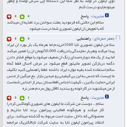
توی آیفون در اومد به نظر شما این دستگاه چی سرش اومده و چطور
میتونم اینو درست کنم
مدیریت :
پاسخ
0
0
سلام این حالتی که فرمودید بعلت سوختن برد تغذیه ان میباشد
که با تعویض ان ایفون تصویری شما درست میشود
جعفر حمزه ای :
راهنمایی
0
0
سلا من ایفون تصویری تابا 1040خریدم اما هرماه یک بار بورد ان ایراد
پیدا میکند وهربار نمایندگی بادریافت 50،000تومان ان را تعمیر میکند
اما بهد از یک ماه دوباره صدای زنگ ان ضعیف میشود یا موقع فشار دادن
دگمه دربازکن تصویر مانیتور قطع میشود در عرض 4سال فقط 2ماه
سالم استفاده شده بقیه موارد ایراد داشته ،لطفا راهنمایی کنید تکلیف
ما چیست که جنس به این بی کیفیتی رو میدین بازار ،بع میگین از جنس
ایرانی حمایت بکنین،،،کیفیت اجناس افغانستان بهتر از اجناس شماست
از من میشنوید در کارخونه رو ببندید لااقل پول مردم هدر نره
مدیریت :
پاسخ
0
1
سلام .. دوست من شرکت ما ایفون های تصویری کوماکس کره را
کار میکند و هیچگونه فعالیتی پیرامون برند تابا نداریم و
محصولاتی که داخل سایت است مربوط به گذشته میباشد..برای
انتقاد پیرامون ایفون تابا به سایت شرکت تاباالکتریک مراجعه