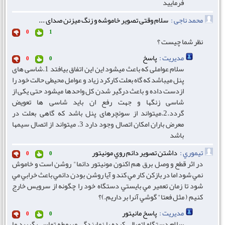
فرمایید
محمد ناجی :
سلام وقتی تصویر خاموشه و زنگ میزنن صدای ...
0
1
نظر شما چیست ؟
مدیریت :
پاسخ
0
0
سلام عواملی که باعث میشود این این اتفاق بیافتد 1.شاسی های
پنل میباشد که گاه بعلت کارکرد زیاد و عوامل محیطی حالت خود را
ازدست داده و باعث درگیر شدن کل واحدها میشود حتی یکی از
شاسی زنگها و جهت رفع ان باید شاسی ها تعویض
گردد.2.میتواند از سوئچرهای پنل باشد که گاهی بعلت در
معرض باران امکان اتصال وجود دارد 3. میتواند از اتصال سیمها
باشد
تيموري :
داشتن تصوير دائم روي مونيتور
0
0
در اثر قطع و وصل برق هم اكنون مونيتور دائما" روشن است و خاموش
نمي شود اما در بازكن كار مي كند و آيا روشن بودن دائمي باعث خرابي مي
شود تا زمان تعمير مي بايستي دستگاه خود را چگونه از سرويس خارج
كنيم ( مثل فعتا" گوشي آنرا بر داريم.)؟
مدیریت :
پاسخ مانیتور
0
0
سلام دستگاه اتصالی کرده با نمایندگی مربوطه تماس بگیرید ما