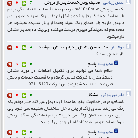
حسن زجاجی :
ضعیف بودن خدمات پس از فروش
0
7
یک سال پیش تاباtvd1040m خریدم سه دفعه تا حالا نمایندگی بردم
ولی متاسفانه مشکل حل نشده مشکل ان وقتی زنگ میزنند تصویر روی
مانیتور داریم ولی صدای زنگ نمیاد وصدا از پانل شنیده نمیشود هر
دفعه هم که نمایندگی میبرم درست میکنند ولی یک ماه بعد باز مشکل
دار میشود
خوانسار :
منم همین مشکل را درام صداش کم شده
0
4
نظر شما چیست ؟
مدیریت :
پاسخ
3
0
سلام شما می توانید برای تکمیل اطلاعات در مورد مشکل
دستگاهتان با شرکت تماس گرفته و با قسمت خدمات و بخش
فنی صحبت نمایید شماره تماس شرکت 6123-021
علی میربلوکی :
مشکل
0
0
باسلام و عرض خداقوت آیفون ما صدا را ردو بدل نمی کند حتی موقعی که
زنگ می زنند صدای زنگ از پنل داخل ساختمان شنیده نمی شود ولی
جلوی درب ساختمان زنگ می خورد؟ بردم نمایندگی میگه بردش
سوخته باید تعویض شود؟ لطفا مرا راهنمایی فرمایید.
مدیریت :
پاسخ
0
0