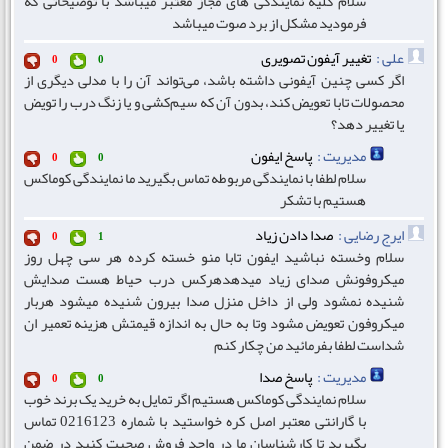
سلام کلیه نمایندگی های مجاز معتبر میباشد با توضیحاتی که
فرمودید مشکل از برد صوت میباشد
علی :
تغییر آیفون تصویری
0
0
اگر کسی چنین آیفونی داشته باشد، می‌تواند آن را با مدلی دیگری از
محصولات تابا تعویض کند، بدون آن که سیم‌کشی و یا زنگ درب را تویض
یا تغییر دهد؟
مدیریت :
پاسخ ایفون
0
0
سلام لطفا با نمایندگی مربوطه تماس بگیرید ما نمایندگی کوماکس
هستیم با تشکر
ایرج رضایی :
صدا دادن زیاد
0
1
سلام وخسته نباشید ایفون تابا منو خسته کرده هر سی چهل روز
میکروفونش صدای زیاد میدهدهرکس درب حیاط هست صدایش
شنیده نمشود ولی از داخل منزل صدا بیرون شنیده میشود هربار
میکروفون تعویض مشود وتا به حال به اندازه قیمتش هزینه تعمیر ان
شداست لطفا بفرمائید من چکار کنم
مدیریت :
پاسخ صدا
0
0
سلام نمایندگی کوماکس هستیم اگر تمایل به خرید یک برند خوب
با گارانتی معتبر اصل کره خواستید با شماره 0216123 تماس
بگیرید تا کارشناسان ما در واحد فروش صحبت کنید در ضمن