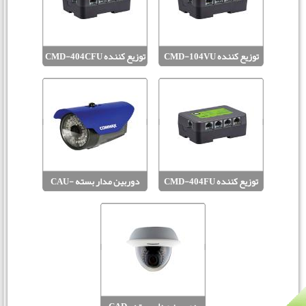
توزیع کننده CMD-104VU
توزیع کننده CMD-404CFU
MODUM
توزیع کننده CMD-404FU
دوربین مدار بسته CAU-
D047TP
MODUM