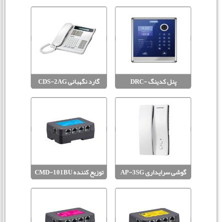
MODUM
MODUM
پنل کدینگ DRC-
گارد نگهبانی CDS-2AG
MODUM
703LC/RF
گوشی سرایداری AP-3SG
توزیع کننده CMD-101BU
MODUM
MODUM