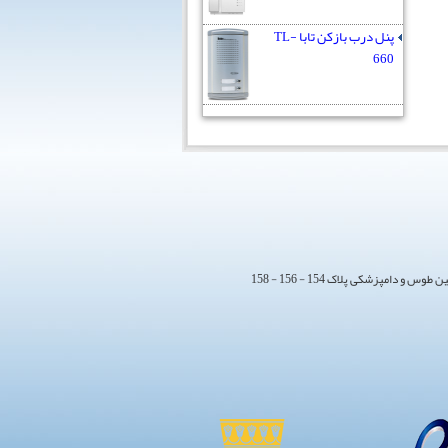
پنل درب بازکن تابا TL-
660