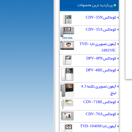
پربازدید ترین محصولات
کوماکس CDV-35N
کوماکس CDV-35A
آیفون تصویری تابا TVD-
1892VIC
کوماکس DPV-4PN
کوماکس DPV-4BE
آیفون تصویری تکنما 4.3
اینچ
کوماکس CDV-71BE
کوماکس CDV-70A
آیفون تابا TVD-1040M