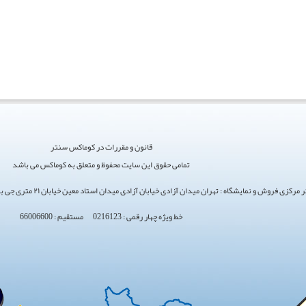
قانون و مقررات در کوماکس سنتر
تمامی حقوق این سایت محفوظ و متعلق به کوماکس می باشد
ی فروش و نمایشگاه : تهران میدان آزادی خیابان آزادی میدان استاد معین خیابان ۲۱ متری جی بین طوس و دامپزشکی پلاک 154 - 156 - 158
خط ویژه چهار رقمی : 0216123 مستقیم : 66006600