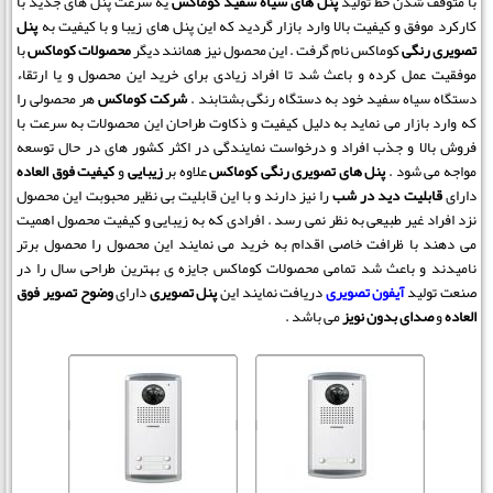
با متوقف شدن خط تولید
پنل های سیاه سفید کوماکس
یه سرعت پنل های جدید با
کارکرد موفق و کیفیت بالا وارد بازار گردید که این پنل های زیبا و با کیفیت به
پنل
تصویری رنگی
کوماکس نام گرفت . این محصول نیز همانند دیگر
محصولات کوماکس
با
موفقیت عمل کرده و باعث شد تا افراد زیادی برای خرید این محصول و یا ارتقاء
دستگاه سیاه سفید خود به دستگاه رنگی بشتابند .
شرکت کوماکس
هر محصولی را
که وارد بازار می نماید به دلیل کیفیت و ذکاوت طراحان این محصولات به سرعت با
فروش بالا و جذب افراد و درخواست نمایندگی در اکثر کشور های در حال توسعه
مواجه می شود .
پنل های تصویری رنگی کوماکس
علاوه بر
زیبایی
و
کیفیت فوق العاده
دارای
قابلیت دید در شب
را نیز دارند و با این قابلیت بی نظیر محبوبت این محصول
نزد افراد غیر طبیعی به نظر نمی رسد . افرادی که به زیبایی و کیفیت محصول اهمیت
می دهند با ظرافت خاصی اقدام به خرید می نمایند این محصول را محصول برتر
نامیدند و باعث شد تمامی محصولات کوماکس جایزه ی بهترین طراحی سال را در
صنعت تولید
آیفون تصویری
دریافت نمایند این
پنل تصویری
دارای
وضوح تصویر فوق
العاده
و
صدای بدون نویز
می باشد .