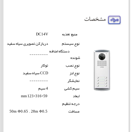
DC14V
منبع تغذیه
نوع سیستم
دربازکن تصویری سیاه سفید
دستگاه اضافه
---------
شونده
نوع نصب
توکار
سیاه سفید
نوع لنز
CCD
نمایشگر
---------
سیم کشی
4 سیم
mm 123*316*59
ابعاد
درجه تنظیم
50m Φ0.65 ‚ 28m Φ0.5
مسافت