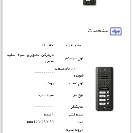
DC14V
منبع تغذیه
دربازکن تصویری سیاه سفید
نوع سیستم
مخفی
دستگاه اضافه
---------
شونده
نوع نصب
روکار
نوع لنز
سیاه سفید
نمایشگر
---------
سیم کشی
4 سیم
ابعاد
mm 123*250*59
درجه تنظیم