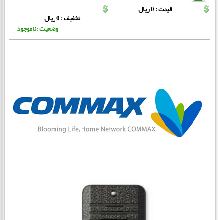
قیمت : 0 ریال
تخفیف : 0 ریال
وضعیت :ناموجود