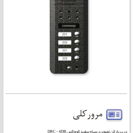
درب بازکن تصویری سیاه سفید کوماکس DRC - 4DB