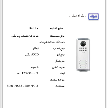
DC14V
منبع تغذیه
نوع سیستم
دربازکن تصویری رنگی
دستگاه اضافه شونده
---------
نوع نصب
توکار
رنگی
نوع لنز
CCD
نمایشگر
---------
سیم کشی
4 سیم
mm 123*316*59
ابعاد
درجه تنظیم
50m Φ0.65 ‚ 28m Φ0.5
مسافت