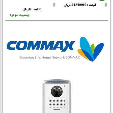
قیمت : 101,360,000 ریال
تخفیف : 0 ریال
وضعیت :موجود