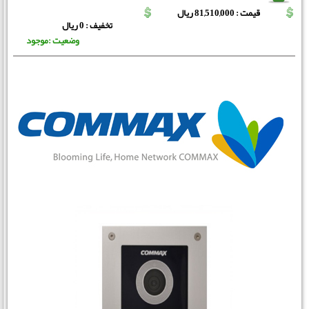
قیمت : 81,510,000 ریال
تخفیف : 0 ریال
وضعیت :موجود