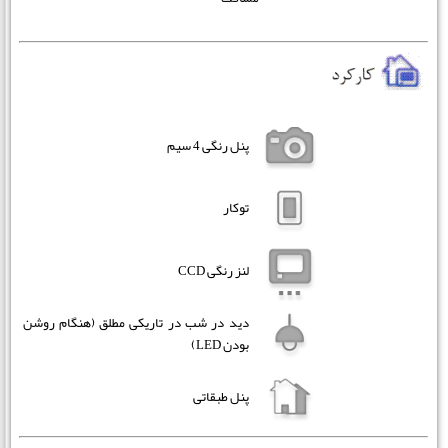
پنل رنگی 4 سیم
توکار
لنز رنگی CCD
دید در شب در تاریکی مطلق (هنگام روشن
بودن LED)
پنل طبقاتی