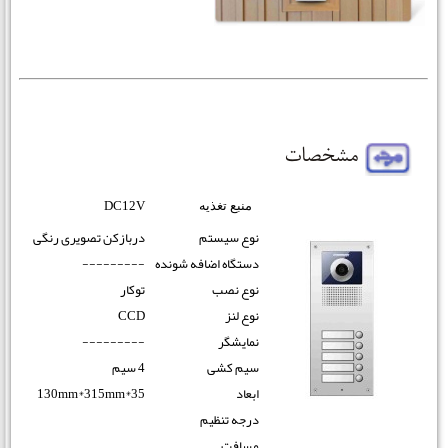
DC12V
منبع تغذیه
نوع سیستم
دربازکن تصویری رنگی
دستگاه اضافه شونده
---------
نوع نصب
توکار
نوع لنز
CCD
نمایشگر
---------
سیم کشی
4 سیم
130mm*315mm*35
ابعاد
درجه تنظیم
مسافت