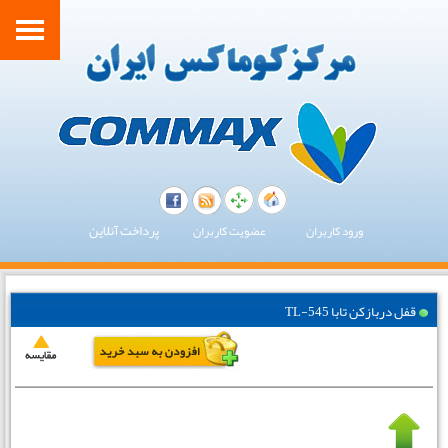
پرداخت آنلاین
ورود کاربران
عضویت کاربران
قفل دربازکن تابا TL-545