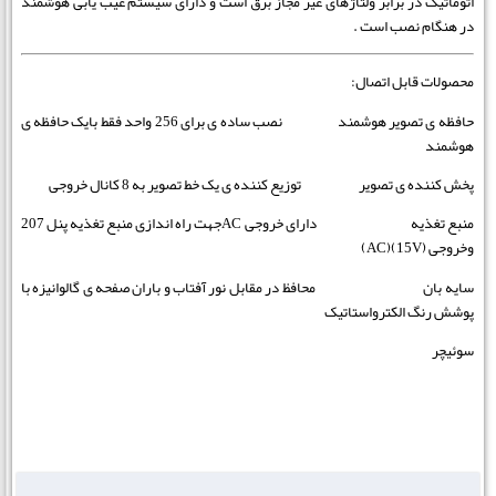
اتوماتیک در برابر ولتاژهای غیر مجاز برق است و دارای سیستم عیب یابی هوشمند
در هنگام نصب است .
محصولات قابل اتصال:
حافظه ی تصویر هوشمند نصب ساده ی برای 256 واحد فقط بایک حافظه ی
هوشمند
پخش کننده ی تصویر توزیع کننده ی یک خط تصویر به 8 کانال خروجی
منبع تغذیه دارای خروجی ACجهت راه اندازی منبع تغذیه پنل 207
وخروجی (15V)(AC)
سایه بان محافظ در مقابل نور آفتاب و باران صفحه ی گالوانیزه با
پوشش رنگ الکترواستاتیک
سوئیچر