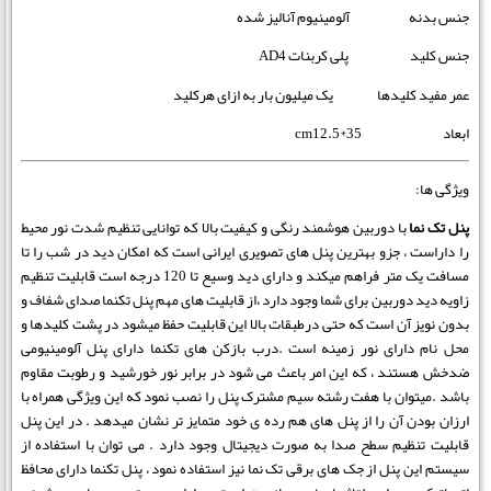
جنس بدنه آلومینیوم آنالیز شده
جنس کلید پلی کربنات AD4
عمر مفید کلیدها یک میلیون بار به ازای هرکلید
ابعاد cm12.5*35
ویژگی ها:
پنل تک نما
با دوربین هوشمند رنگی و کیفیت بالا که توانایی تنظیم شدت نور محیط
را داراست ، جزو بهترین پنل های تصویری ایرانی است که امکان دید در شب را تا
مسافت یک متر فراهم میکند و دارای دید وسیع تا 120 درجه است قابلیت تنظیم
زاویه دید دوربین برای شما وجود دارد ،از قابلیت های مهم پنل تکنما صدای شفاف و
بدون نویز آن است که حتی درطبقات بالا این قابلیت حفظ میشود در پشت کلیدها و
محل نام دارای نور زمینه است .درب بازکن های تکنما دارای پنل آلومینیومی
ضدخش هستند ، که این امر باعث می شود در برابر نور خورشید و رطوبت مقاوم
باشد .میتوان با هفت رشته سیم مشترک پنل را نصب نمود که این ویژگی همراه با
ارزان بودن آن را از پنل های هم رده ی خود متمایز تر نشان میدهد . در این پنل
قابلیت تنظیم سطح صدا به صورت دیجیتال وجود دارد . می توان با استفاده از
سیستم این پنل از جک های برقی تک نما نیز استفاده نمود ، پنل تکنما دارای محافظ