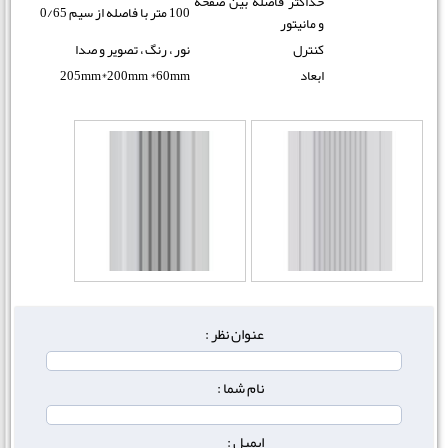
حداکثر فاصله بین صفحه
100 متر با فاصله از سیم 0/65
و مانیتور
کنترل
نور ، رنگ ، تصویر و صدا
ابعاد
205mm*200mm *60mm
عنوان نظر :
نام شما :
ایمیل :