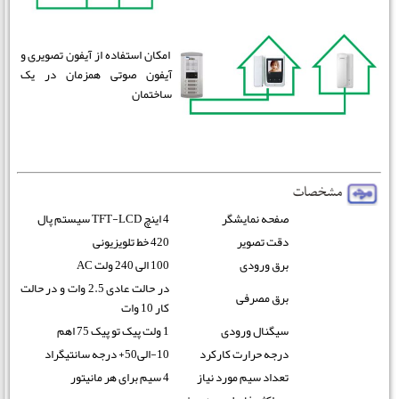
امکان استفاده از آیفون تصویری و
آیفون صوتی همزمان در یک
ساختمان
صفحه نمایشگر
4 اینچ TFT-LCD سیستم پال
دقت تصویر
420 خط تلویزیونی
برق ورودی
100 الی 240 ولت AC
در حالت عادی 2.5 وات و در حالت
برق مصرفی
کار 10 وات
سیگنال ورودی
1 ولت پیک تو پیک 75 اهم
درجه حرارت کارکرد
10-الی50+ درجه سانتیگراد
تعداد سیم مورد نیاز
4 سیم برای هر مانیتور