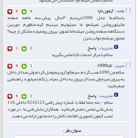
سلام با اتصال سیم 4و5 مشکلتان حل میشود
نغمه :
آیفون تابا
0
0
باسلام.ما مدل 1090خریدیم ۴سال پیش.سه ماهه صفحه
مانیتورروشن نمیشه‌و ما نمیتونیم ببینیم کیه.منظورم دوربین
دستگاهه.صفحه روشن میشه اما تصویر بیرون رونمیاره.مشکل از چیه؟
ممنون میشم جواب بدین
مدیریت :
پاسخ
1
1
سلام با مرکز خدمات تابا تماس بگیرید
سپهر :
تابا1090
0
1
سلام من 1090نصب کردم سیم4و5رو بهم وصل کردم ولی صدا از داخل
به بیرون میره ولی صدا از بیرون به داخل نمیاد. زنگم نمیخوره. راهنمایی
میفرمایید
مدیریت :
پاسخ
0
1
سلام - بله حتما لطفا با شماره چهار رقمی 0216123 داخلی 118
بخش فنی تماس حاصل فرمائید . همکاران بخش فنی ما ، در مورد
نصب آیفون تصویری اطلاعات کامل را خدمتتون ارائه می دهند.
عنوان نظر :