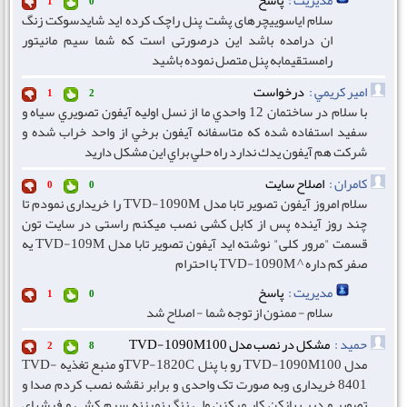
مدیریت :
پاسخ
1
0
سلام ایاسوییچرهای پشت پنل راچک کرده اید شایدسوکت زنگ
ان درامده باشد این درصورتی است که شما سیم مانیتور
رامستقیمابه پنل متصل نموده باشید
امير كريمي :
درخواست
1
2
با سلام در ساختمان 12 واحدي ما از نسل اوليه آيفون تصويري سياه و
سفيد استفاده شده كه متاسفانه آيفون برخي از واحد خراب شده و
شركت هم آيفون يدك ندارد راه حلي براي اين مشكل داريد
کامران :
اصلاح سایت
0
0
سلام امروز آیفون تصویر تابا مدل TVD-1090M را خریداری نمودم تا
چند روز آینده پس از کابل کشی نصب میکنم راستی در سایت تون
قسمت "مرور کلی" نوشته اید آیفون تصویر تابا مدل TVD-109M یه
صفر کم داره ^ TVD-1090M با احترام
مدیریت :
پاسخ
1
0
سلام - ممنون از توجه شما - اصلاح شد
حمید :
مشکل در نصب مدل TVD-1090M100
2
8
مدل TVD-1090M100 رو با پنل TVP-1820Cو منبع تغذیه TVD-
8401 خریداری وبه صورت تک واحدی و برابر نقشه نصب کردم صدا و
تصویر و درب بازکن کار میکنن ولی زنگ نمیزنه سیم کشی و فیشهای