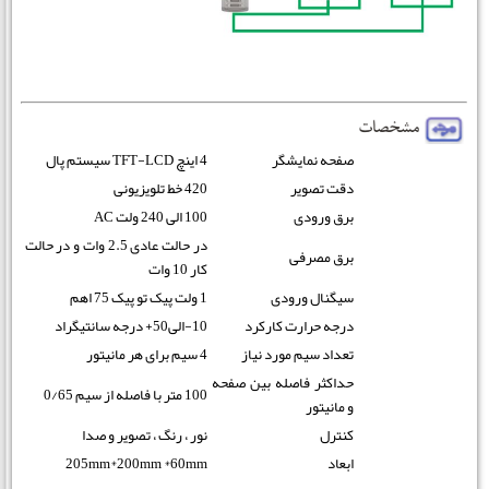
صفحه نمایشگر
4 اینچ TFT-LCD سیستم پال
دقت تصویر
420 خط تلویزیونی
برق ورودی
100 الی 240 ولت AC
در حالت عادی 2.5 وات و در حالت
برق مصرفی
کار 10 وات
سیگنال ورودی
1 ولت پیک تو پیک 75 اهم
درجه حرارت کارکرد
10-الی50+ درجه سانتیگراد
تعداد سیم مورد نیاز
4 سیم برای هر مانیتور
حداکثر فاصله بین صفحه
100 متر با فاصله از سیم 0/65
و مانیتور
کنترل
نور ، رنگ ، تصویر و صدا
ابعاد
205mm*200mm *60mm