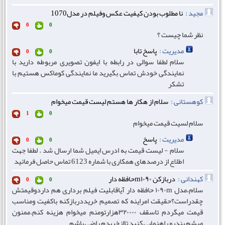
مجید :
نا مطلوب بودن کیفیت عکس وفیلم در مدل1070
0
0
نظر شما چیست ؟
مدیریت :
پاسخ تابا
0
0
سلام لطفا سوالی در رابطه با ایفون تصویری مربوطه دارید با
نمایندگی خودش تماس بگیرید ما نمایندگی کوماکس هستیم با
تشکر
کوهستانی :
سلام از هکار ها هستم لیست قیمت میخوام
1
0
سلام لسیت قیمت میخوام
مدیریت :
پاسخ
0
0
سلام - لیست قیمت به ادرس ایمیل شما ارسال شد . لطفا جهت
اطلاع از درصدهای همکاری با شماره 6123 تماس حاصل فرمائید
کهندانی :
دربازکن m۱۰۹۰حافظه دار
0
0
سلام،مدل ۱۰۹۰m حافظه دار آیاقابلیت فیلم برداری هم داردوقیمتش
چقدراست؟حقیقت امراینه که تصمیم خریددربازکنه باکفیت ومناسب
قیمت میگردم تاسقف ۳۲۰۰۰۰هزارتومنم میخوام هزینه کنم.ممنون
میشم بندرو راهنمایی کنید تاازخریدم راضی باشم