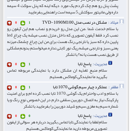
پشت پنل رو هم چک کردم یک مورد دیگه اینه که پنل سوکت 4 سیمه
داره ولی مانیتور سوکتش 5 سیمه است راهنمایی بفرمایید
میلاد :
مشکل در نصب مدل TVD-1090M100
0
1
با سلام خدمت شما ،من این مدل رو خریدم و نصاب هم این آیفون رو
نصب کرد فقط آیفون تصویری که داخل منزل نصب میشه یک چراغ led
پایین داره که سبز یا نارنجی رنگ هست برای من این چراغ چشمک میزنه
یعنی سبز و نارنجی میشه ریگ نور ثابتی نداره.میخواستم بدونم مشکلی
از طریق نصب هست یا نه؟ با تشکر
مدیریت :
پاسخ تابا
0
1
سلام منبع تغذیه ان مشکل دارد با نمایندگی مربوطه تماس
بگیرید ما نمایندگی کوماکس هستیم
مظفر :
عملکرد چهار سیم گوشی 1070 تابا
0
1
با سلام و ادب واحترام یک گوشی 1070 تابا نصب کرده ام و برای امنیت
پارکینگ نیاز به اتصال دوربین سقفی دارم در این خصوص نوع رنگ و یا
شماره سیم به مغزی سیم و شیلد دوربین را بفرمایید با تشکر
مدیریت :
پاسخ تابا
0
0
سلام لطفا با نمایندگی تابا تماس بگیرید درباره هر سوالی از ایفون
تصویری مربوطه دارید ما نمایندگی کوماکس هستیم