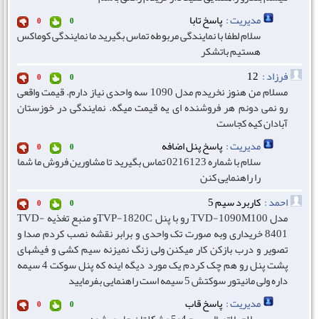
مدیریت :
پاسخ تابا
0
0
سلام لطفا با نمایندگی مربوطه تماس بگیرید ما نمایندگی کوماکس
هستیم باتشکر
فرزاد :
12
0
0
مسلام من هنوز نخریدم مدل 1090 سه واحدی نیاز دارم. قیمت واقعی
رو نمی دونم هر فروشنده ای یه قیمت میگه. نمایندگی در خوزستان
آبادان کیه کجاست
مدیریت :
پاسخ پنل اضافه
0
0
سلام با شماره 0216123 تماس بگیرید تا مشاورین فروش ما شما
را راهنمایی کنن
احمد :
کاربرد سیم 5
0
0
مدل TVD-1090M100 رو با پنل TVP-1820Cو منبع تغذیه TVD-
8401 خریداری وبه صورت تک واحدی و برابر نقشه نصب کردم صدا و
تصویر و درب بازکن کار میکنن ولی زنگ نمیزنه سیم کشی و فیشهای
پشت پنل رو هم چک کردم یک مورد دیگه اینه که پنل سوکت 4 سیمه
داره ولی مانیتور سوکتش 5 سیمه است راهنمایی بفرمایید
مدیریت :
پاسخ قاب
0
0