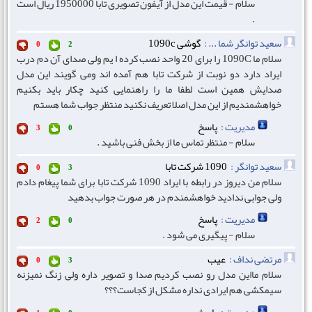
سلام - قیمت این مدل از آیفون تصویری تابا 1950000 ریال است
.
سعید توانگر شما ... :
گوشی 1090c
0
2
سلام ما 1090C را برای 20 واحد نصب کرده ا یم ولی صدای آن دم درب
ایراد دارد دو نوبت از شرکت تابا هم آمده اند ومی گویند این مدل
صدایش همین است لطفا ما را راهنمایی کنید چکار باید بکنیم
خواهشمندیم از این مدل اصلا تعریف نکنید منتظر جواب شما هستم
مدیریت :
پاسخ
3
0
سلام - منتظر تماس ما از بخش فنی باشید .
سعید توانگر :
1090 شرکت تابا
0
3
سلام من دیروز در رابطه با ایراد 1090 شرکت تابا برای شما پیغام دادم
ولی جوابی ندادید خواهشمندم در هر صورت جواب بدهید
مدیریت :
پاسخ
2
0
سلام - پیگیری می شود .
مرتضی نداف :
عیب
0
3
سلام مااین مدل رو نصب کردیم صدا و تصویر داره ولی زنگ نمیزنه
سیمکشی هم ایرادی نداره مشکل از کجاست؟؟؟