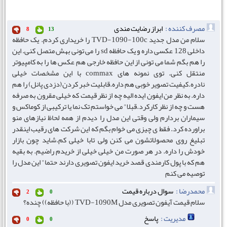
مصرف کننده :
ابراز رضایت مندی
8
13
سلام من مدل جدید TVD-1090-100c را خریداری کردم. یک حافظه
داخلی 128 عکسی داره و یک حافظه sd را می تونی بهش متصل کنی. این
را هم بگم شما می تونی از این حافظه خارجی هم عکس ها را به کامپیوتر
منتقل کنی. توی نمونه های commax با این مشخصات خیلی
نادره.کیفیت تصویر خوبی هم داره.قابلیت خبر کردن(دزدی پانل) را هم
داره. به نظر من ایفون ایده الیه چه از نظر قیمت که خیلی مقرون به صرفه
هست و چه از نظر کارکرد.قبلا" می خواستم تک نما یا ترکیبی از کوماکس و
سیماران بردارم ولی وقتی این مدل را دیدم از همه لحاظ نیازهای منو
براورده کرد. فقط ی چیزی می خوام بگم که این شرکت های رقیب اینقدر
تبلیغ روی محصولاتشون می کنن ولی تابا خیلی کم.شاید چون بازار
خودش را داره. در هر صورت من خیلی خیلی از خریدم راضیم. به بقیه
هم که با پول کارمندی قصد خرید ایفون تصویری دارند حتما" این مدل را
توصیه می کنم
محمدرضا :
سوال درباره قیمت
2
0
سلام قیمت آیفون تصویری مدل TVD-1090M ((با حافظه)) چنده؟
مدیریت :
پاسخ
0
0