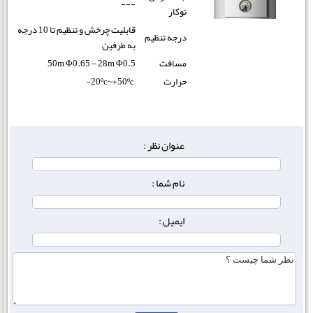
---
توکار
قابلیت چرخش و تنظیم تا 10 درجه
درجه تنظیم
به طرفین
مسافت
50m Φ0.65 - 28m Φ0.5
حرارت
20ºc~+50ºc-
عنوان نظر :
نام شما :
ایمیل :