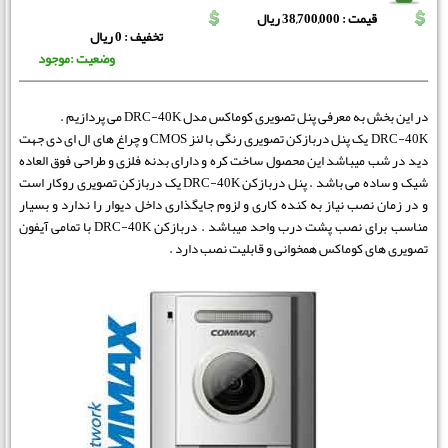
قیمت : 38,700,000 ریال
تخفیف : 0 ریال
وضعیت :موجود
در این بخش به معرفی پنل تصویری کوماکس مدل DRC-40K می پردازیم .
DRC-40K یک پنل دربازکن تصویری رنگی با لنز CMOS و چراغ های ال ای دی جهت
دید در شب میباشد این محصول ساخت کره و دارای بدنه فلزی و طراحی فوق العاده
شیک و ساده می باشد . پنل دربازکن DRC-40K یک دربازکن تصویری روکار است
و در زمان نصب نیاز به کنده کاری و لزوم جایگذاری داخل دیوار را ندارد و بسیار
مناسب برای نصب پشت درب واحد میباشد . دربازکن DRC-40K با تمامی آیفون
تصویری های کوماکس همخوانی و قابلیت نصب دارد .