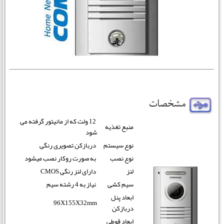
12 ولت که از مانیتور گرفته می
منبع تغذیه
شود
نوع سیستم
دربازکن تصویری رنگی
نوع نصب
به صورت روکار نصب میشود
لنز
دارای لنز رنگی CMOS
سیم کشی
نیاز به 4 رشته سیم
ابعاد پنل
96X155X32mm
دربازکن
ابعاد قوطی