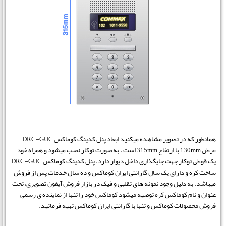
همانطور که در تصویر مشاهده میکنید ابعاد پنل کدینگ کوماکس DRC-GUC
عرض 130mm با ارتفاع 315mm است . به صورت توکار نصب میشود و همراه خود
یک قوطی توکار جهت جایگذاری داخل دیوار دارد. پنل کدینگ کوماکس DRC-GUC
ساخت کره و دارای یک سال گارانتی ایران کوماکس و ده سال خدمات پس از فروش
میباشد. به دلیل وجود نمونه های تقلبی و فیک در بازار فروش آیفون تصویری، تحت
عنوان و نام کوماکس کره توصیه میشود کوماکس خود را تنها از نماینده ی رسمی
فروش محصولات کوماکس و تنها با گارانتی ایران کوماکس تهیه فرمائید.