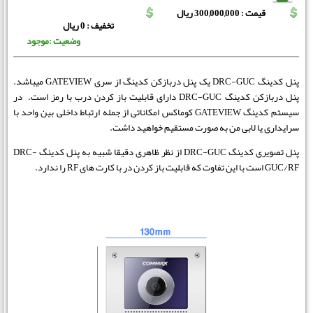
قیمت : 300,000,000 ریال
تخفیف : 0 ریال
وضعیت :موجود
پنل کدینگ DRC-GUC یک پنل دربازکن کدینگ از سری GATEVIEW میباشد.
پنل دربازکن کدینگ DRC-GUC دارای قابلیت باز کردن درب با رمز است. در
سیستم کدینگ GATEVIEW کوماکس امکاناتی از جمله ارتباط داخلی بین واحد با
سرایداری یا لابی من به صورت مستقیم خواهید داشت.
پنل تصویری کدینگ DRC-GUC از نظر ظاهری دقیقا شبیه به پنل کدینگ DRC-
GUC/RF است با این تفاوت که قابلیت باز کردن در با کارت های RF را ندارد.