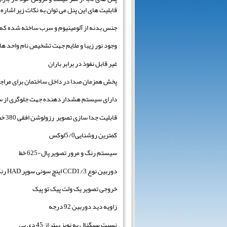
قابلیت های این پنل می توان به نکات زیر اشاره 
جنس بدنه از آلومینیوم و سرب ساخته شده که د
وجود نور زیبا و ملایم جهت تشخیص نام واحد ها
غیر قابل نفوذ در برابر باران
پخش همزمان صدا در داخل ساختمان برای مراج
دارای سیستم هشدار دهنده جهت جلوگری از 
قابلیت جدا سازی تصویر رزولوشن افقی 380 خط تلویزیونی
کمترین روشنایی5/0لوکس
سیستم رنگ و مرور تصویر پال-625 خط
دوربین نوع CCD1/3 اینچ سونی سوپر HAD رنگی یا سیاه سفید
خروجی تصویر یک ولت پیک تو پیک
زاویه دید دوربین 92 درجه
نسبت سیگنال به نویز بهتر از 45 دی پی