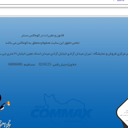
قانون و مقررات در کوماکس سنتر
تمامی حقوق این سایت محفوظ و متعلق به کوماکس می باشد
ی فروش و نمایشگاه : تهران میدان آزادی خیابان آزادی میدان استاد معین خیابان ۲۱ متری جی بین طوس و دامپزشکی پلاک 154 - 156 - 158
خط ویژه چهار رقمی : 0216123 مستقیم : 66006600