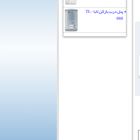
پنل درب بازکن تابا TL-
660