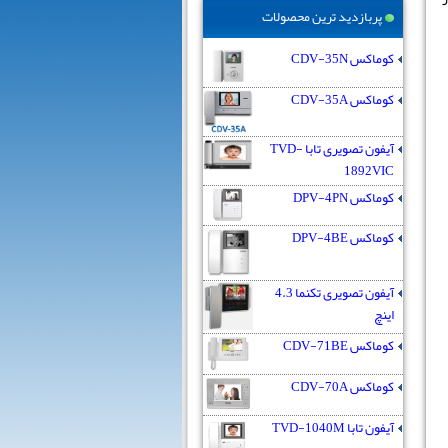
پربازدید ترین محصولات
کوماکس CDV-35N
کوماکس CDV-35A
آیفون تصویری تابا TVD-
1892VIC
کوماکس DPV-4PN
کوماکس DPV-4BE
آیفون تصویری تکنما 4.3
اینچ
کوماکس CDV-71BE
کوماکس CDV-70A
آیفون تابا TVD-1040M