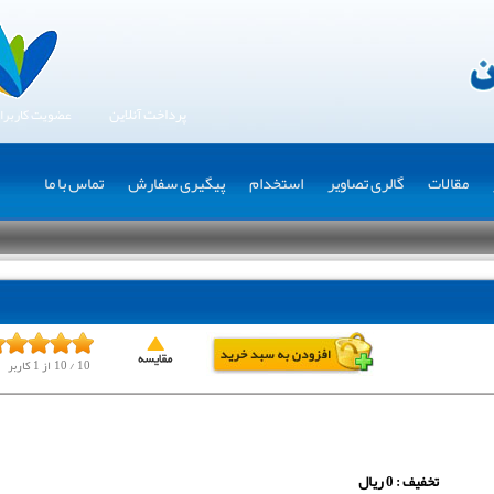
پرداخت آنلاین
عضویت کاربرا
مقالات
گالری تصاویر
استخدام
پیگیری سفارش
تماس با ما
10
/
10
از
1
کاربر
تخفیف : 0 ریال