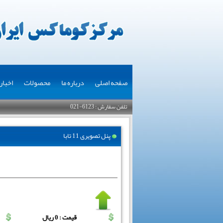
صفحه اصلی
درباره ما
محصولات
اخبار
تلفن سفارش : 6123-021
پنل تصویری 11 تابا
قیمت : 0 ریال