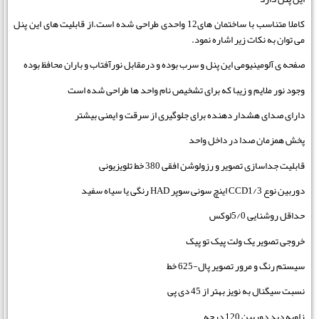
کاملا متناسب با ساختمان های12 واحدی طراحی شده است.از قابلیت های این پنل
می توان به نکات زیر اشاره نمود.
صفحه ی آلومینیومی این پنل و سرب بوده و درمقابل نورآفتاب و باران محافظ بوده
وجود نور ملایم و زیبا که برای تشخیص نام واحد ها طراحی شده است
دارای صدای هشدار دهنده برای جلوگیری از سرقت و ایمنی بیشتر
پخش همزمان صدا در داخل واحد
قابلیت جداسازی تصویر و رزولوشن افقی 380 خط تلویزیونی
دوربین نوع CCD1/3 اینچ سونی سوپر HAD رنگی یا سیاه سفید
حداقل روشنایی 5/0لوکس
خروجی تصویر یک ولت پیک تو پیک
سیستم رنگ و مرور تصویر پال-625 خط
نسبت سیگنال به نویز بهتر از 45 دی پی
زاویه دید دوربین 120 درجه