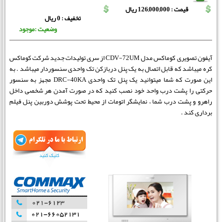
قیمت : 126,000,000 ریال
تخفیف : 0 ریال
وضعیت :موجود
آیفون تصویری کوماکس مدل CDV-72UM از سری تولیدات جدید شرکت کوماکس
کره میباشد که قابل اتصال به یک پنل دربازکن تک واحدی سنسوردار میباشد . به
این صورت که شما میتوانید یک پنل تک واحدی DRC-40KA مجهز به سنسور
حرکتی را پشت درب واحد خود نصب کنید که در صورت آمدن هر شخصی داخل
راهرو و پشت درب شما ، نمایشگر اتومات از محیط تحت پوشش دوربین پنل فیلم
برداری کند .