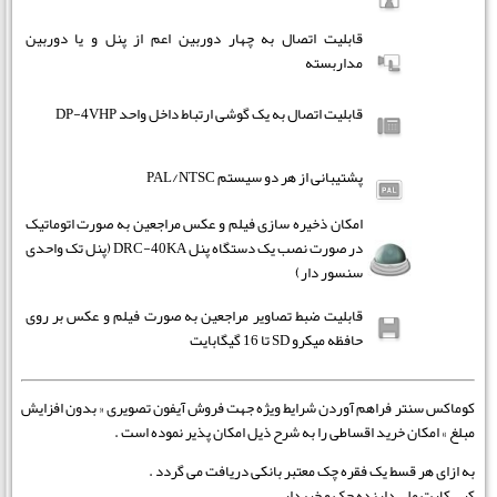
قابلیت اتصال به چهار دوربین اعم از پنل و یا دوربین
مداربسته
قابلیت اتصال به یک گوشی ارتباط داخل واحد DP-4VHP
پشتیبانی از هر دو سیستم PAL/NTSC
امکان ذخیره سازی فیلم و عکس مراجعین به صورت اتوماتیک
در صورت نصب یک دستگاه پنل DRC-40KA (پنل تک واحدی
سنسور دار)
قابلیت ضبط تصاویر مراجعین به صورت فیلم و عکس بر روی
حافظه میکرو SD تا 16 گیگابایت
کوماکس سنتر فراهم آوردن شرایط ویژه جهت فروش آیفون تصویری « بدون افزایش
مبلغ » امکان خرید اقساطی را به شرح ذیل امکان پذیر نموده است .
به ازای هر قسط یک فقره چک معتبر بانکی دریافت می گردد .
کپی کارت ملی دارنده چک و خریدار