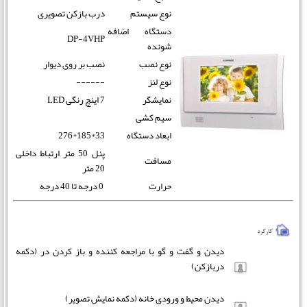
نوع سیستم
درب بازکن تصویری
دستگاه اضافه
DP-4VHP
شونده
نوع نصب
نصب بر روی دیوار
نوع لنز
------
نمایشگر
7 اینچ رنگی LED
سیم کشی
ابعاد دستگاه
33*185*276
پنل 50 متر ارتباط داخلی
مسافت
20 متر
حرارت
0 درجه تا 40 درجه
دیدن و گفت و گو با مراجعه کننده و باز کردن در (دکمه
دربازکن)
دیدن محیط و ورودی خانه (دکمه نمایش تصویر)