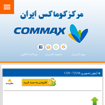
پرداخت آنلاین
ورود کاربران
عضویت کاربران
آیفون تصویری CDV-72UM