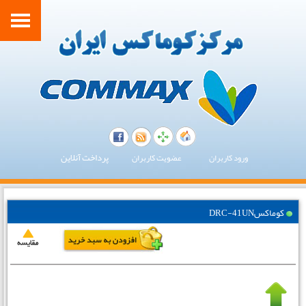
پرداخت آنلاین
ورود کاربران
عضویت کاربران
کوماکسDRC-41UN