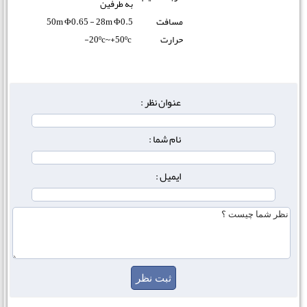
به طرفین
مسافت
50m Φ0.65 - 28m Φ0.5
حرارت
20ºc~+50ºc-
عنوان نظر :
نام شما :
ایمیل :