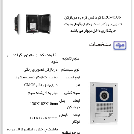
DRC-41UN کوماکس کره یه دربازکن
تصویری روکار است و دارای قوطی جهت
جایگذاری داخل دیوار می باشد
12 ولت که از مانیتور گرفته می
منبع تغذیه
شود
نوع سیستم
دربازکن تصویری رنگی
نوع نصب
به صورت توکار نصب میشود
لنز
دارای لنز رنگی CMOS
سیم کشی
نیاز به 4 رشته سیم
ابعاد پنل
130X182X10mm
دربازکن
ابعاد قوطی
121X172X36mm
توکار
قابلیت چرخش و تنظیم تا 10 درجه
درجه تنظیم