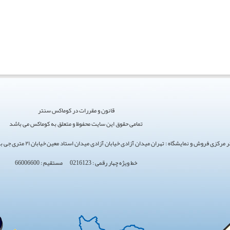
قانون و مقررات در کوماکس سنتر
تمامی حقوق این سایت محفوظ و متعلق به کوماکس می باشد
ی فروش و نمایشگاه : تهران میدان آزادی خیابان آزادی میدان استاد معین خیابان ۲۱ متری جی بین طوس و دامپزشکی پلاک 154 - 156 - 158
خط ویژه چهار رقمی : 0216123 مستقیم : 66006600