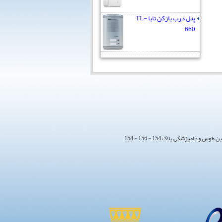
پنل درب بازکن تابا TL-
660