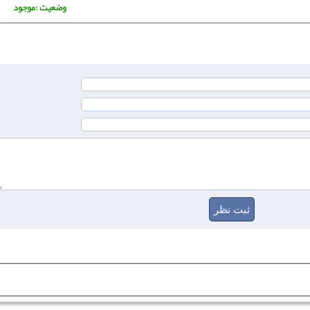
وضعیت :موجود