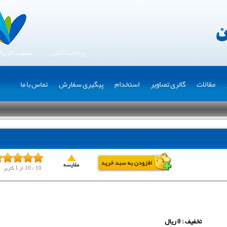
پرداخت آنلاین
عضویت کاربرا
مقالات
گالری تصاویر
استخدام
پیگیری سفارش
تماس با ما
10
/
10
از
1
کاربر
تخفیف : 0 ریال