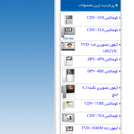
پربازدید ترین محصولات
کوماکس CDV-35N
کوماکس CDV-35A
آیفون تصویری تابا TVD-
1892VIC
کوماکس DPV-4PN
کوماکس DPV-4BE
آیفون تصویری تکنما 4.3
اینچ
کوماکس CDV-71BE
کوماکس CDV-70A
آیفون تابا TVD-1040M