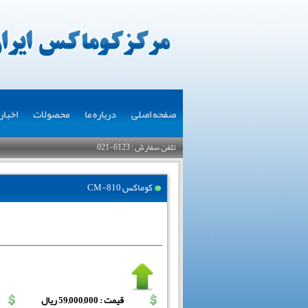
صفحه اصلی
درباره ما
محصولات
اخبار
تلفن سفارش : 6123-021
کوماکس CM-810
قیمت : 59,000,000 ریال