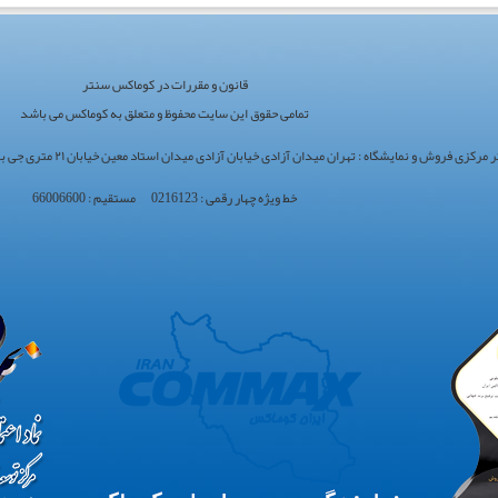
قانون و مقررات در کوماکس سنتر
تمامی حقوق این سایت محفوظ و متعلق به کوماکس می باشد
ی فروش و نمایشگاه : تهران میدان آزادی خیابان آزادی میدان استاد معین خیابان ۲۱ متری جی بین طوس و دامپزشکی پلاک 154 - 156 - 158
خط ویژه چهار رقمی : 0216123 مستقیم : 66006600