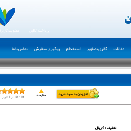
پرداخت آنلاین
عضویت کاربرا
مقالات
گالری تصاویر
استخدام
پیگیری سفارش
تماس با ما
10
/
10
از
1
کاربر
تخفیف : 0 ریال