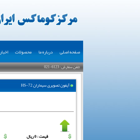
صفحه اصلی
درباره ما
محصولات
اخبار
تلفن سفارش : 6123-021
آیفون تصویری سیماران HS-72
قیمت : 0 ریال