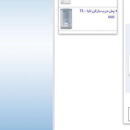
پنل درب بازکن تابا TL-
660