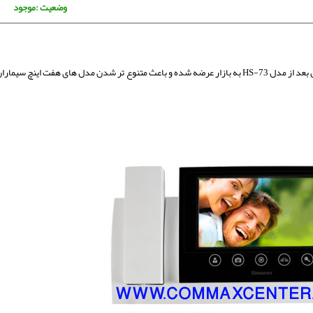
وضعیت :موجود
آیفون تصویری HS-72 بر خلاف نام اختصاری اش بعد از مدل HS-73 به بازار عرضه شده و باعث متنوع تر شدن مدل های هفت اینچ سیمار