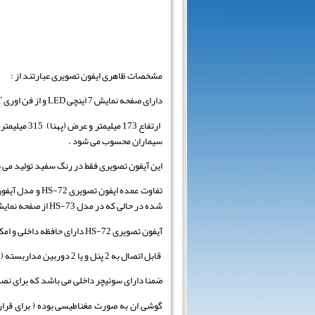
مشخصات ظاهری ایفون تصویری عبارتند از :
دارای صفحه نمایش 7 اینچی LED و از فن اوری TFT در ان استفاده شده که سبب افزایش کیفیت تصویر می شود .
سیماران محسوب می شود .
این آیفون تصویری فقط در رنگ سفید تولید می 
شده در حالی که در مدل HS-73 از صفحه نمایش تاچ استفاده گردیده است .
آیفون تصویری HS-72 دارای حافظه داخلی و امکان ذخیره سازی عکس تا 200 عدد و قابلیت اضافه شدن میکرو SD را دارد .
قابل اتصال به 2 پنل و یا 2 دوربین مداربسته ( یک پنل بعلاوه یک دوربین مدار بسته ) و همچنین قابلیت باز کردن جک پارکینگ را دارد .
ضمنا دارای سوئیچر داخلی می باشد که برای نصب
گوشی ان به صورت مغناطیسی بوده ( برای قرار 