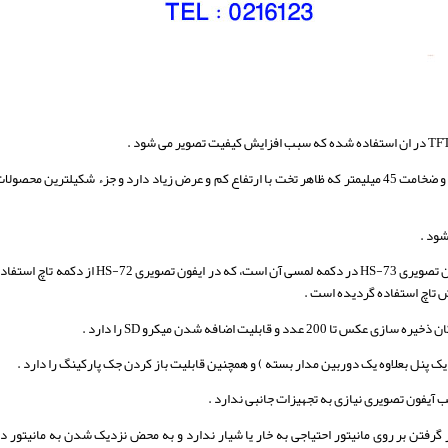
ارتفاع 173 میلیمتر و عرض (پهنا) 315 میلیمتر و ضخامت 45 میلیمتر که ظاهر تخت با ارتفاع کم و عرض زیاد دارد و جزء شکیلترین محصولا
شود .
تفاوت عمده ایفون تصویری HS-72 و مدل آیفون تصویری HS-73 در دکمه لمسی آن است، که در ایفون تصویری HS-72 از دکمه تاچ ا
 آیفون تصویری نیازی به تجهیزات جانبی ندارد .
گرفتن بر روی مانیتور احتیاجی به خار یا شیار ندارد و به محض نزدیک شدن به مانیتور د