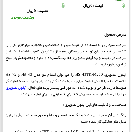
قیمت : 0 ریال
تخفیف : 0 ریال
وضعیت :موجود
معرفی محصول
شرکت سیماران با استفاده از مهندسین و متخصصین همواره نیازهای بازار را
شناسایی کرده و برای تولید در راستای رفع نیاز مشتریان گام برداشته است. این
شرکت در زمینه تولید آیفون تصویری فعالیت گسترده ای دارد و محصولاتش از تنوع
زیادی برخوردار هستند.
آیفون تصویری HS-43TK/M200 را می توان ادغام دو مدل HS-43 و HS-72
دانست البته با اندکی تفاوت برای مصرف کنندگانی که نیاز به یک صفحه نمایشگر
متوسط دارند طراحی و تولید شده، به طور کلی بیشتر برندهای فعال،
آیفون تصویری
خود را در سه سایز صفحه نمایش 3.5 اینچ، 4.3 اینچ و 7 اینچ تولید می کنند.
مشخصات و قابلیت های این ایفون تصویری :
رنگ کلی آن سفید می باشد و دکمه ها لمسی و حاشیه دور صفحه نمایش در این
مدل طلق مشکی کار شده است .
اندازه صفحه نمایش 4.3 اینچی LCD و از فن اوری TFT استفاده شده که سبب