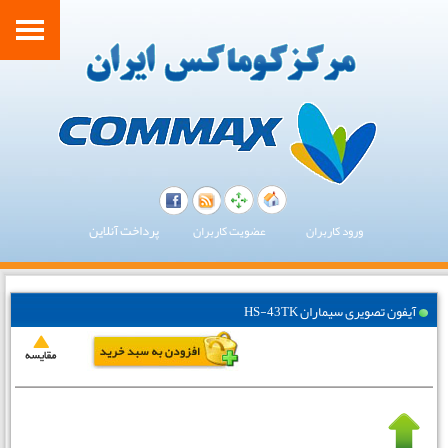
پرداخت آنلاین
ورود کاربران
عضویت کاربران
آیفون تصویری سیماران HS-43TK