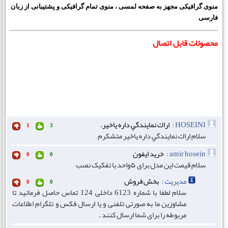
منوی گرافیکی مجهز به صفحه لمسی ، منوی تمام گرافیکی و پشتیبانی از زبان
فارسی
محصولات قابل اتصال
HOSEINI :
اراك نمايندگي داره ياخير.
1
3
سلام اراك نمايندگي داره ياخير متشكرم
amir hosein :
خرید ایفون
0
0
سلام قیمت این مدل برای ۵واحد با تفکیک نصب
مدیریت :
بخش فروش
0
0
سلام لطفا با شماره 6123 داخلی 124 تماس حاصل فرمائید تا
مشاوزین ما به صورتی تلفنی و یا ارسال فکس و تلگرام اطلاعات
مربوطه را برای شما ارسال کنند .