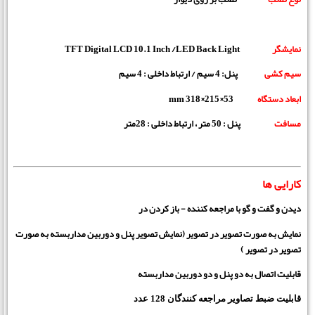
نمایشگر
TFT Digital LCD 10.1 Inch /LED Back Light
سیم کشی
پنل: 4 سیم / ارتباط داخلی : 4 سیم
ابعاد دستگاه
53×215×318 mm
مسافت
پنل : 50 متر ، ارتباط داخلی : 28متر
کارایی ها
دیدن و گفت و گو با مراجعه کننده - باز کردن در
نمایش به صورت تصویر در تصویر (نمایش تصویر پنل و دوربین مداربسته به صورت
تصویر در تصویر )
قابلیت اتصال به دو پنل و دو دوربین مداربسته
قابلیت ضبط تصاویر مراجعه کنندگان 128 عدد