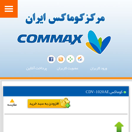
پرداخت آنلاین
ورود کاربران
عضویت کاربران
کوماکس CDV-1020AE