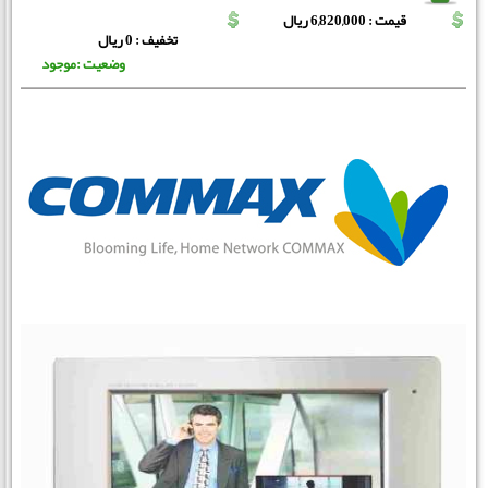
قیمت : 6,820,000 ریال
تخفیف : 0 ریال
وضعیت :موجود