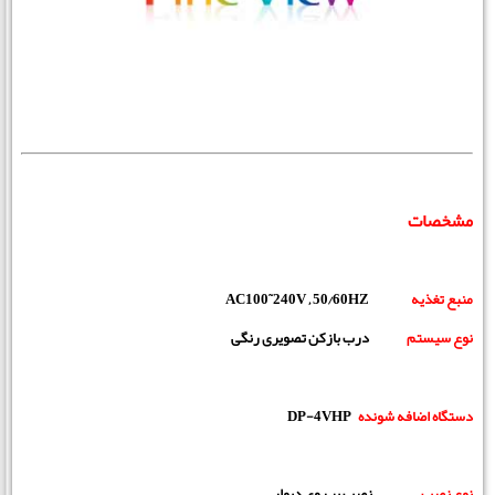
مشخصات
منبع تغذیه
AC100˜240V ‚ 50⁄60HZ
نوع سیستم
درب بازکن تصویری رنگی
دستگاه اضافه شونده
DP-4VHP
نوع نصب
نصب بر روی دیوار