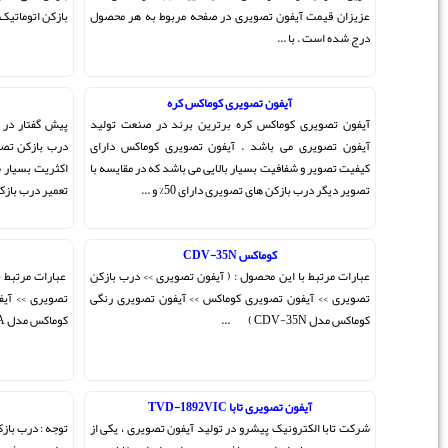
ط به هر محصول
بازکن اتوماتیک که یکی از برترین و بز ...
راهنمای نصب پنل تصویری
در صنعت تولید
پیش گفتار در این قسمت طریقه نصب و ایراد یابی سیستم
 کوماکس دارای
درب بازکن تصویری کوماکس شرح داده می شود. که در نگاه
که در مقایسه با
اکثریت بسیار ساده جلوه می کند . اما در اصل قدم اصلی برای
تعمیر درب بازکن های چندین واحدی برداشته ...
کوماکس CDV-35A
ی >> درب بازکن
عبارات مرتبط با این محصول : ( آیفون تصویری >> درب بازکن
ن تصویری رنگی
تصویری >> آیفون تصویری کوماکس >> آیفون تصویری رنگی
کوماکس مدل CDV-35A ) آیفون ت ...
کوماکس DPV-4PN
تصویری ، یکی از
توجه : درب بازکن تصویری سیاه سفید کوماکس dpv-4pn دیگر