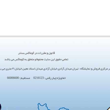
قانون و مقررات در کوماکس سنتر
تمامی حقوق این سایت محفوظ و متعلق به کوماکس می باشد
ی فروش و نمایشگاه : تهران میدان آزادی خیابان آزادی میدان استاد معین خیابان ۲۱ متری جی بین طوس و دامپزشکی پلاک 154 - 156 - 158
خط ویژه چهار رقمی : 0216123 مستقیم : 66006600