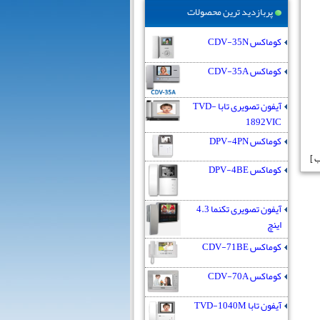
پربازدید ترین محصولات
کوماکس CDV-35N
کوماکس CDV-35A
آیفون تصویری تابا TVD-
1892VIC
کوماکس DPV-4PN
کوماکس DPV-4BE
آیفون تصویری تکنما 4.3
اینچ
کوماکس CDV-71BE
کوماکس CDV-70A
آیفون تابا TVD-1040M