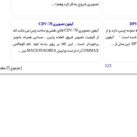
تصویری شروع به کار کرد وهم ا ...
آیفون تصویری CDV-70
نمونه چینی دارد و از
آیفون تصویری CDV-70 کالای تقلبی و ساخت چین می باشد که
ج شده است " آیفون
از کیفیت تصویر فروق العاده پایین ، صدایی همراه بانویز
برخوردار است . این کالا بر روی بدنه خود نام کوماکس
COMMAX را داراست و لیبل MACD IN KOREA نیز ...
1
2
3
[ مجموع 25 مطلب ]