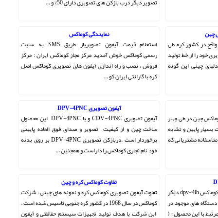
تصویر دیگر درب بازکن های تصویری دارای 50% و ...
 چین
نمایندگی کوماکس
قع در کشور کره طی
استعلام قیمت آیفون تصویریاز طریق SMS به سایت
ری خود را از خط تولید
رسمی کوماکس خوش آمدید مرکز مجاز کوماکس ایران : مرکز
لهای چینی این گونه
فروش ، نصب و راه اندازی آیفون های تصویری کوماکس اصل
کره با گارانتی ایران کو ...
آیفون تصویری DPV-4PNC
ماکس چین در طی چهار
آیفون تصویری CDV-4PNC و یا DPV-4PNC این محصول
ت بسیار پایین و تشابه
ساخت چین و از کیفیت تصویر و صدای فوق العاده پایینی
متاسفانه مشتریانی که
برخوردار است .دربازکن تصویری DPV-4PNC بر روی بدنه
خود نام تجاری کوماکس را داراست و همچنین ...
تفاوت کوماکس کره و چین
توجه : درب بازکن تصویری سیاه سفید کوماکس dpv-4lh دیگر
تفاوت آیفون تصویری کوماکس کره و نمونه های چینی : شرکت
 دستگاه های موجود در
کوماکس در سال 1968 در کشور کره جنوبی تاسیس شده است .
مرتبط با این محصول : (
این شرکت با هدف تولید تجهیزات سیستم حفاظتی و آیفون