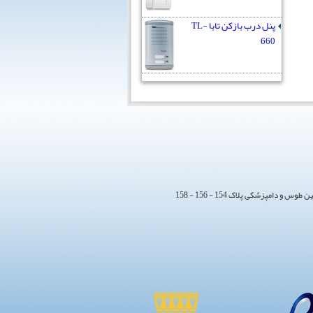
پنل درب بازکن تابا TL-
660