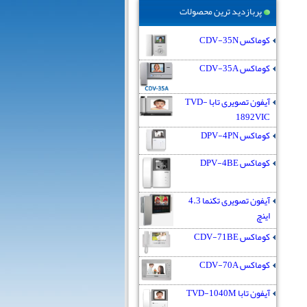
پربازدید ترین محصولات
کوماکس CDV-35N
کوماکس CDV-35A
آیفون تصویری تابا TVD-
1892VIC
کوماکس DPV-4PN
کوماکس DPV-4BE
آیفون تصویری تکنما 4.3
اینچ
کوماکس CDV-71BE
کوماکس CDV-70A
آیفون تابا TVD-1040M