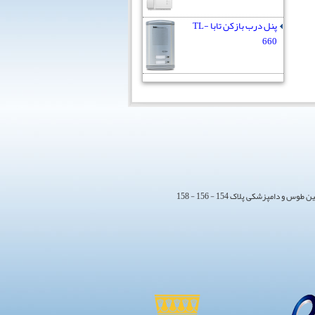
پنل درب بازکن تابا TL-
660