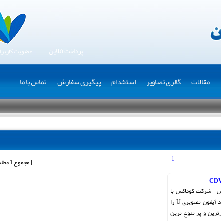
پرداخت آنلاین
عضویت کاربرا
مقالات
گالری تصاویر
استخدام
پیگیری سفارش
تماس با ما
1
[ مجموع 1 مطلب ]
کس شرکت کوماکس با
طرح و رنگی مدرن و اروپایی سری جدید آیفون تصویری U را
رترین و پر تنوع ترین