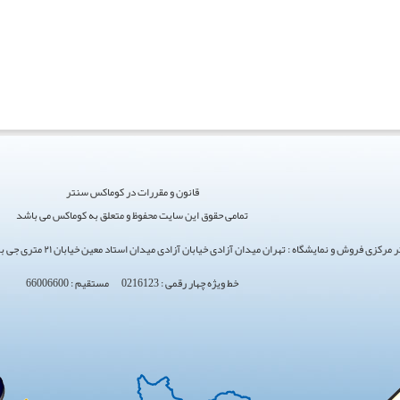
قانون و مقررات در کوماکس سنتر
تمامی حقوق این سایت محفوظ و متعلق به کوماکس می باشد
ی فروش و نمایشگاه : تهران میدان آزادی خیابان آزادی میدان استاد معین خیابان ۲۱ متری جی بین طوس و دامپزشکی پلاک 154 - 156 - 158
خط ویژه چهار رقمی : 0216123 مستقیم : 66006600