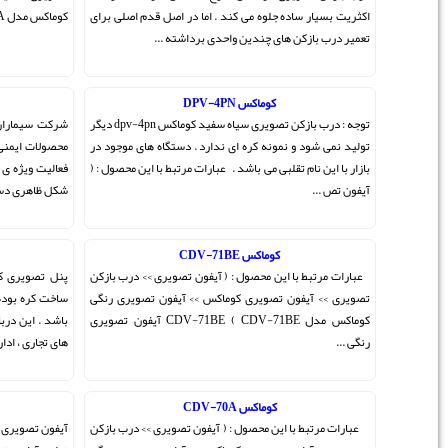
ل قدم اصلی برای
کوماکس مدل CDV-35A ) آیفون ت ...
..
آیفون تصویری سیماران
توجه : درب بازکن تصویری سیاه سفید کوماکس dpv-4pn دیگر
شرکت سیماران یکی از شرکت های پیشرفته در زمینه انواع
اه های موجود در
محصولات ایمنی می باشد تولید آیفون تصویری سیماران یکی
با این محصول : (
فعالیت ویژه ی این شرکت به شمار می آید که از نظر کیفیت و
شکل ظاهری دستگاه بسیار موفق عمل نموده ا ...
پنل تصویری کوماکس کره
ی >> درب بازکن
پنل تصویری کوماکس کره پنل های تصویری رنگی کوماکس
ن تصویری رنگی
ساخت کره بوده و دارای 2 سال ضمانت نامه ایران کوماکس می
وماکس مدل CDV-71BE ) CDV-71BE آیفون تصویری
باشد . این دربازکن های تصویری مناسب برای انواع ساختمان
های تجاری ، اداری ، و .. است که با مانیت ...
آیفون تصویری ایرانی
ی >> درب بازکن
آیفون تصویری ایرانی ایران در دهه ی اخیر توانسته در صنعت