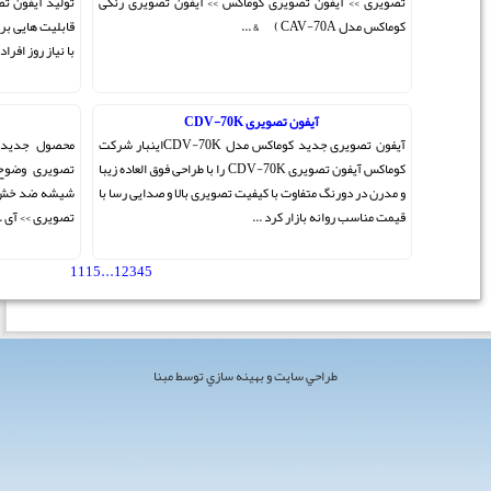
ن تصویری رنگی
تولید آیفون تصویری به موفقیت های چشمگیری دست یابد و
قابلیت هایی برای دستگاه های خود در نظر گرفته که کاملا مطابق
با نیاز روز افراد از نظر ...
آیفون تصویری CDV-43N
آیفون تصویری جدید کوماکس مدل CDV-70Kاینبار شرکت
محصول جدید شرکت کوماکس برترین برند درب بازکن
CDV-70K را با طراحی فوق العاده زیبا
تصویری وضوح تصویر فوق العاده کیفیت صدای بالا دارای
 و صدایی رسا با
شیشه ضد خش و طراحی جدید آیفون تصویری >> درب بازکن
تصویری >> آی ...
11
15
...
1
2
3
4
5
[ مجموع 143 مطلب ]
 مبنا