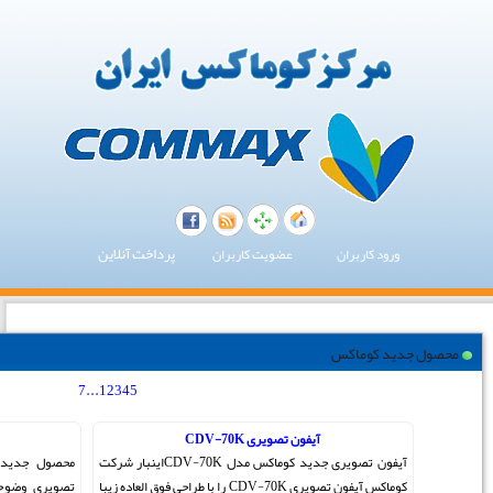
پرداخت آنلاین
7
...
1
2
3
4
5
[ مجموع 66 مطلب ]
آیفون تصویری CDV-43N
آیفون تصویری جدید کوماکس مدل CDV-70Kاینبار شرکت
محصول جدید شرکت کوماکس برترین برند درب بازکن
CDV-70K را با طراحی فوق العاده زیبا
تصویری وضوح تصویر فوق العاده کیفیت صدای بالا دارای