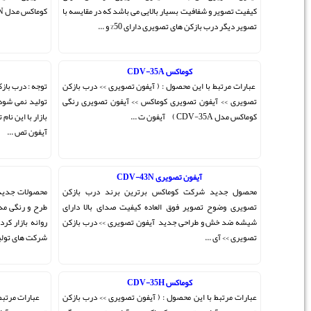
که در مقایسه با
کوماکس مدل CDV-35N ) ...
کوماکس DPV-4PN
ی >> درب بازکن
توجه : درب بازکن تصویری سیاه سفید کوماکس dpv-4pn دیگر
ن تصویری رنگی
تولید نمی شود و نمونه کره ای ندارد . دستگاه های موجود در
بازار با این نام تقلبی می باشد . عبارات مرتبط با این محصول : (
آیفون تص ...
آیفون تصویری CDV-70U
د درب بازکن
محصولات جدید آیفون تصویری کوماکس شرکت کوماکس با
ای بالا دارای
طرح و رنگی مدرن و اروپایی سری جدید آیفون تصویری U را
 >> درب بازکن
روانه بازار کرده است و همچنان جزو برترین و پر تنوع ترین
شرکت های تولید کننده آ ...
کوماکس CAV-50T2
ی >> درب بازکن
عبارات مرتبط با این محصول : ( آیفون تصویری >> درب بازکن