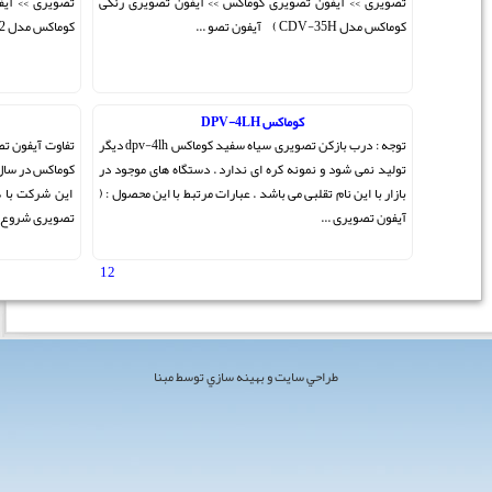
ن تصویری رنگی
تصویری >> آیفون تصویری کوماکس >> آیفون تصویری رنگی
کوماکس مدل CAV-51T2 ) CAV-50T2 آیفون ...
تفاوت کوماکس کره و چین
توجه : درب بازکن تصویری سیاه سفید کوماکس dpv-4lh دیگر
تفاوت آیفون تصویری کوماکس کره و نمونه های چینی : شرکت
اه های موجود در
کوماکس در سال 1968 در کشور کره جنوبی تاسیس شده است .
با این محصول : (
این شرکت با هدف تولید تجهیزات سیستم حفاظتی و آیفون
تصویری شروع به کار کرد وهم ا ...
1
2
[ مجموع 20 مطلب ]
 مبنا