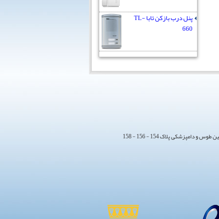
پنل درب بازکن تابا TL-
660