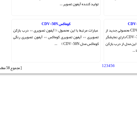
تولید کننده آیفون تصویر ...
کوماکس CDV-50N
آیفون تصویری کوماکس مدل CDV-70KM محصولی جدید از
عبارات مرتبط با این محصول :( آیفون تصویری >> درب بازکن
شرکت کوماکس ! آیفون تصویری CDV-70KM دارای نمایشگر
تصویری >> آیفون تصویری کوماکس >> آیفون تصویری رنگی
. این مدل از درب بازکن
کوماکس مدل CDV-50N ) ...
...
1
2
3
4
5
6
[ مجموع 58 مطلب ]