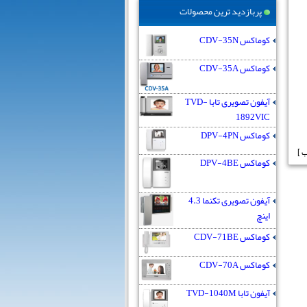
پربازدید ترین محصولات
کوماکس CDV-35N
کوماکس CDV-35A
آیفون تصویری تابا TVD-
1892VIC
کوماکس DPV-4PN
کوماکس DPV-4BE
آیفون تصویری تکنما 4.3
اینچ
کوماکس CDV-71BE
کوماکس CDV-70A
آیفون تابا TVD-1040M