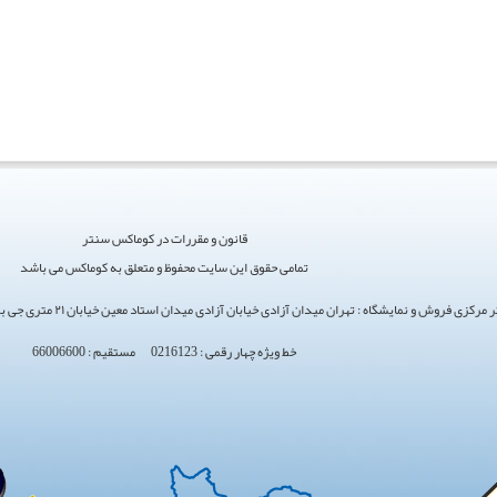
قانون و مقررات در کوماکس سنتر
تمامی حقوق این سایت محفوظ و متعلق به کوماکس می باشد
ی فروش و نمایشگاه : تهران میدان آزادی خیابان آزادی میدان استاد معین خیابان ۲۱ متری جی بین طوس و دامپزشکی پلاک 154 - 156 - 158
خط ویژه چهار رقمی : 0216123 مستقیم : 66006600