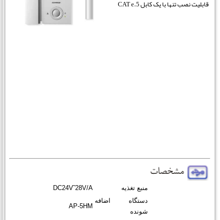
قابلیت نصب تنها با یک کابل CAT e.5
منبع تغذیه
DC24V˜28V/A
دستگاه اضافه
AP-5HM
شونده