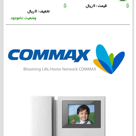
قیمت : 0 ریال
تخفیف : 0 ریال
وضعیت :ناموجود