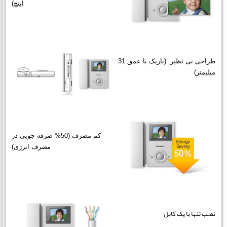
اینچ)
طراحی بی نظیر (باریک با عمق 31
میلیمتر)
کم مصرف (50% صرفه جویی در
مصرف انرژی)
نصب تنها با یک کابل