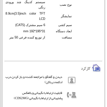
سیستم کدینگ چند ورودی
نوع نصب
رنگی
8.9cm(3.5)inch color TFT
نمایشگر
LCD
سیم کشی
6 سیم مشترک (CAT5)
ابعاد دستگاه
mm 192*195*31
مسافت
از توزیع کننده فرعی 50 متر
دیدن و گفتگو با مراجعه کننده و باز کردن درب
(دکمه درباکن)
قابلیت ارتباط با نگهبانی و بالعکس
پشتیبانی از ارتباط با نگهبانی (CDS2MG)