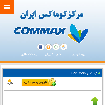
پرداخت آنلاین
ورود کاربران
عضویت کاربران
کوماکس CAV-35NM