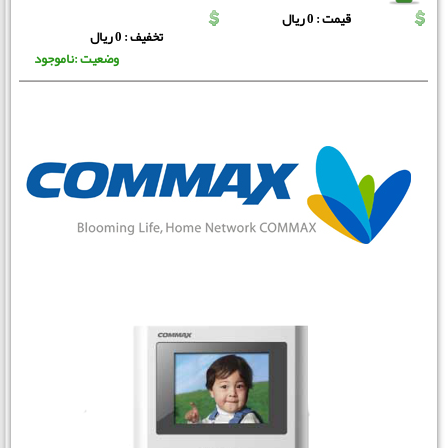
قیمت : 0 ریال
تخفیف : 0 ریال
وضعیت :ناموجود