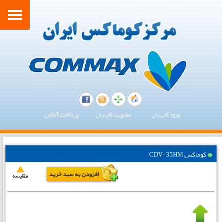
پرداخت آنلاین
ورود کاربران
عضویت کاربران
کوماکس CDV-35HM