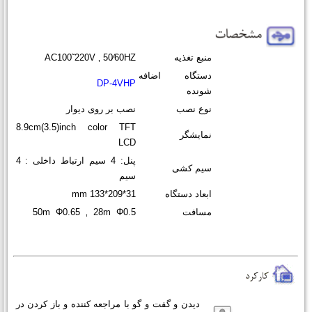
منبع تغذیه
AC100˜220V ‚ 50⁄60HZ
دستگاه اضافه
DP-4VHP
شونده
نوع نصب
نصب بر روی دیوار
8.9cm(3.5)inch color TFT
نمایشگر
LCD
پنل: 4 سیم ارتباط داخلی : 4
سیم کشی
سیم
ابعاد دستگاه
mm 133*209*31
مسافت
50m Φ0.65 ‚ 28m Φ0.5
دیدن و گفت و گو با مراجعه کننده و باز کردن در