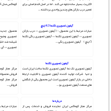
ل قدم اصلی برای
کوماکس مدل CDV-35N ) ...
..
آیفون تصویری CDV-43N
ی >> درب بازکن
محصول جدید شرکت کوماکس برترین برند درب بازکن
یری رنگی تکنما
تصویری وضوح تصویر فوق العاده کیفیت صدای بالا دارای
شیشه ضد خش و طراحی جدید آیفون تصویری >> درب بازکن
تصویری >> آی ...
درباره ما
ساخت ایران است
مرکز مجاز کوماکس ایران نماینده فروش و خدمات پس از
 قابلیت ارتباط
فروش محصولات کوماکس در سال 1381 تاسیس گردید ، هدف
ل یکی از شگفتی
مرکز مجاز کوماکس ایران ارتقاء سطح کیفی خدمات پس از
فروش ...
آیفون تصویری تکنما 7 اینچ
و خدمات پس از
عبارات مرتبط با این محصول : ( آیفون تصویری >> درب بازکن