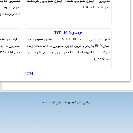
یری رنگی تکنما
محصولی جدید همراه با پیشرفت تکنولوژی را به بازار جهان
معرفی نمود . آیفون تصویری حافظه دار کوماکس یکی از
مهمترین محصولات کوماکس به شمار می ...
تکنما DX-VDP256AM
ا مدل TVD-1910 آیفون تصویری تابا
عبارات مرتبط با این محصول : ( آیفون تصویری >> درب بازکن
ی ساخته شده توسط
تصویری >> آیفون تصویری تکنما >> آیفون تصویری رنگی تکنما
د می شود . این
مدل DX-VDP256AM ) ...
1
2
3
4
[ مجموع 38 مطلب ]
 مبنا