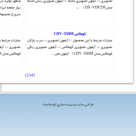
یری رنگی تکنما
منظور تولید درباز کن های صوتی و تصویری دیجیتال،با توجه به
نیاز جامعه ایرانی تاسیس گردید.و بعد از گذشت 5 سال اولین
سری از محصولات خود را تحت برند تک ...
کوماکس CDV-35H
ی >> درب بازکن
عبارات مرتبط با این محصول : ( آیفون تصویری >> درب بازکن
ن تصویری رنگی
تصویری >> آیفون تصویری کوماکس >> آیفون تصویری رنگی
کوماکس مدل CDV-35H ) آیفون تصو ...
1
2
3
4
5
[ مجموع 50 مطلب ]
 مبنا