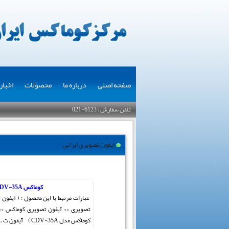
صفحه اصلی
درباره ما
محصولات
اخبار
تلفن سفارش : 6123-021
ایفون تصویری ایرانی
کوماکس CDV-35A
عبارات مرتبط با این محصول : ( آیفون
تصویری >> آیفون تصویری کوماکس >>
کوماکس مدل CDV-35A ) آیفون ت ...