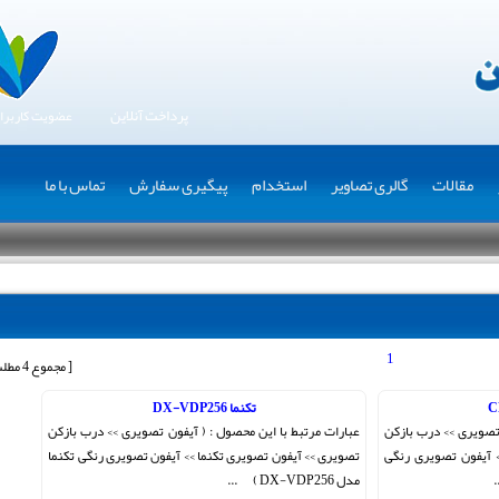
پرداخت آنلاین
عضویت کاربرا
مقالات
گالری تصاویر
استخدام
پیگیری سفارش
تماس با ما
1
[ مجموع 4 مطلب ]
تکنما DX-VDP256
 تصویری >> درب بازکن
عبارات مرتبط با این محصول : ( آیفون تصویری >> درب بازکن
 آیفون تصویری رنگی
تصویری >> آیفون تصویری تکنما >> آیفون تصویری رنگی تکنما
مدل DX-VDP256 ) ...