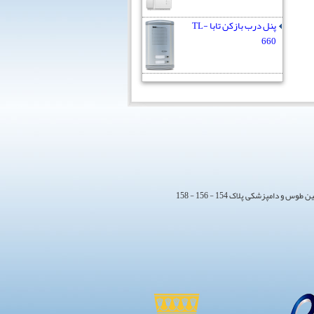
پنل درب بازکن تابا TL-
660