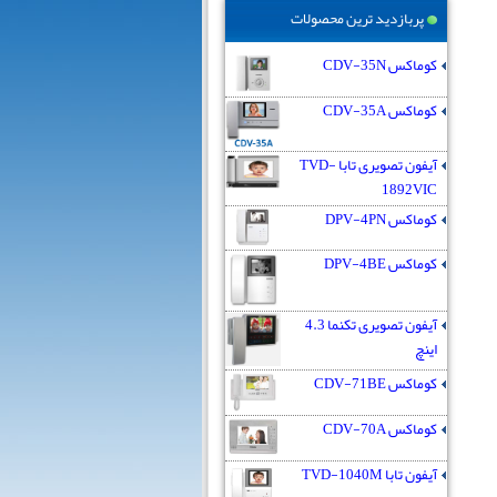
پربازدید ترین محصولات
کوماکس CDV-35N
کوماکس CDV-35A
آیفون تصویری تابا TVD-
1892VIC
کوماکس DPV-4PN
کوماکس DPV-4BE
آیفون تصویری تکنما 4.3
اینچ
کوماکس CDV-71BE
کوماکس CDV-70A
آیفون تابا TVD-1040M