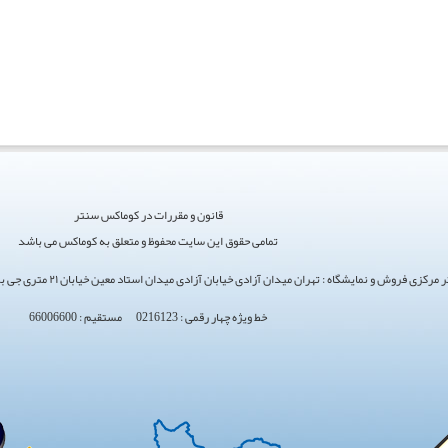
قانون و مقررات در کوماکس سنتر
تمامی حقوق این سایت محفوظ و متعلق به کوماکس می باشد
ی فروش و نمایشگاه : تهران میدان آزادی خیابان آزادی میدان استاد معین خیابان ۲۱ متری جی بین طوس و دامپزشکی پلاک 154 - 156 - 158
خط ویژه چهار رقمی : 0216123 مستقیم : 66006600