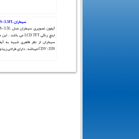
سیماران HS-3.5FL
اینچ رنگی LCD TFT می با
سیماران از نظر ظاهری شبیه به آی
CDV-35N میباشد . دارای طراحی زیبا و باریک ک ...