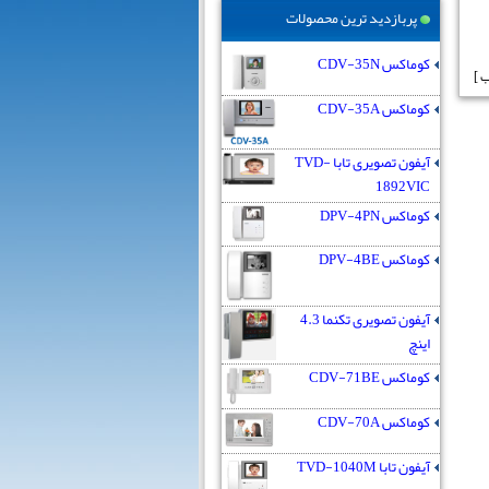
پربازدید ترین محصولات
کوماکس CDV-35N
کوماکس CDV-35A
آیفون تصویری تابا TVD-
1892VIC
کوماکس DPV-4PN
کوماکس DPV-4BE
آیفون تصویری تکنما 4.3
اینچ
کوماکس CDV-71BE
کوماکس CDV-70A
آیفون تابا TVD-1040M