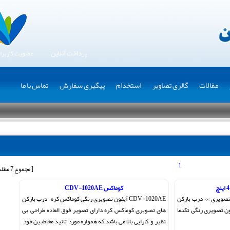
پرداخت آنلاین
عضویت کاربرا
مقالات
گالری تصاویر
استخدام
پیگیری سفارش
تماس با ما
1
[ مجموع 7 مطلب ]
کوماکس CDV-1020AE
 تصویری >> درب بازکن
CDV-1020AE آیفون تصویری رنگی کوماکس کره درب بازکن
ون تصویری رنگی تکنما
های تصویری کوماکس کره دارای تصویر فوق العاده طراحی بی
نظیر و کارایی بالا می باشد که همواره مورد تائید مخاطبین خود