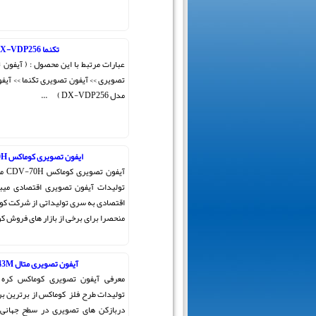
تکنما DX-VDP256
عبارات مرتبط با این محصول : ( آیفون
تصویری >> آیفون تصویری تکنما >> آیف
مدل DX-VDP256 ) ...
ایفون تصویری کوماکس CDV-70H
آیفو
تولیدات آیفون تصویری اقتصادی میب
اقتصادی به سری تولیداتی از شرکت کو
منحصرا برای برخی از بازار های فروش کو
آیفون تصویری متال CDV-43M
تولیدات طرح فلز کوماکس از برترین بر
دربازکن های تصویری در سطح جهانی 