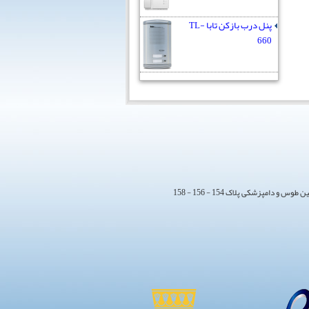
پنل درب بازکن تابا TL-
660