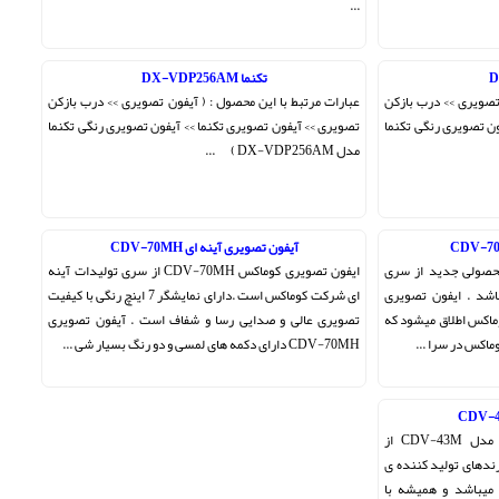
...
تکنما DX-VDP256AM
 تصویری >> درب بازکن
عبارات مرتبط با این محصول : ( آیفون تصویری >> درب بازکن
ون تصویری رنگی تکنما
تصویری >> آیفون تصویری تکنما >> آیفون تصویری رنگی تکنما
مدل DX-VDP256AM ) ...
آیفون تصویری آینه ای CDV-70MH
ن تصویری کوماکس CDV-70H محصولی جدید از سری
ایفون تصویری کوماکس CDV-70MH از سری تولیدات آینه
اشد . ایفون تصویری
ای شرکت کوماکس است .دارای نمایشگر 7 اینچ رنگی با کیفیت
ماکس اطلاق میشود که
تصویری عالی و صدایی رسا و شفاف است . آیفون تصویری
ماکس در سرا ...
CDV-70MH دارای دکمه های لمسی و دو رنگ بسیار شی ...
معرفی آیفون تصویری کوماکس کره مدل CDV-43M از
ندهای تولید کننده ی
میباشد و همیشه با