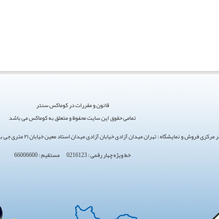
قانون و مقررات در کوماکس سنتر
تمامی حقوق این سایت محفوظ و متعلق به کوماکس می باشد
ی فروش و نمایشگاه : تهران میدان آزادی خیابان آزادی میدان استاد معین خیابان ۲۱ متری جی بین طوس و دامپزشکی پلاک 154 - 156 - 158
خط ویژه چهار رقمی : 0216123 مستقیم : 66006600