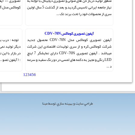
یتال،با توجه به
تصویری >> آیفون تصویری کوماکس >> آیفون تصویری رنگی
نیاز جامعه ایرانی تاسیس گردید.و بعد از گذشت 5 سال اولین
کوماکس مدل CDV-35HM ) آیفون تص ...
کوماکس DPV-4HP2
آیفون تصویری کوماکس مدل CDV-70N محصول جدید
توجه : درب بازکن تصویری سیاه سفید کوماکس dpv-4hp2
صادی این شرکت
دیگر تولید نمی شود و نمونه کره ای ندارد . دستگاه های موجود
میباشد . آیفون تصویری CDV-70N دارای نمایشگر 7 اینچ
در بازار با این نام تقلبی می باشد . عبارات مرتبط با این محصول
رنگ سفید و سرمه
: ( آیفون تصو ...
1
2
3
4
5
6
[ مجموع 55 مطلب ]
 مبنا